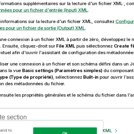
formations supplémentaires sur la lecture d'un fichier XML , co
nées pour un fichier d'entrée (Input) XML
.
'informations sur la lecture d'un fichier XML, consultez
Configur
 pour un fichier de sortie (Output) XML
.
une connexion à un fichier XML à partir de zéro, développez l
y
. Ensuite, cliquez-droit sur
File XML
puis sélectionnez
Create f
tuel afin d'ouvrir l'assistant de configuration des métadonnées
liser une connexion à un fichier et son schéma défini dans un Jo
ans la vue
Basic settings (Paramètres simples)
du composant. 
ype (Type de propriété)
, sélectionnez
Built-in
pour ouvrir l'ass
on des métadonnées du fichier.
ensuite les propriétés générales et le schéma du fichier dans l'as
te section
 and to
les métadonnées pour un fichier d'entrée (Input) XML
Ok