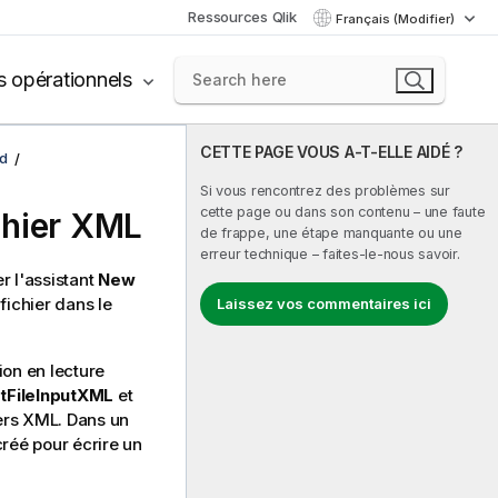
Ressources Qlik
Français (Modifier)
s opérationnels
CETTE PAGE VOUS A-T-ELLE AIDÉ ?
d
Si vous rencontrez des problèmes sur
cette page ou dans son contenu – une faute
chier XML
de frappe, une étape manquante ou une
erreur technique – faites-le-nous savoir.
r l'assistant
New
fichier dans le
Laissez vos commentaires ici
ion en lecture
s
tFileInputXML
et
iers XML. Dans un
créé pour écrire un