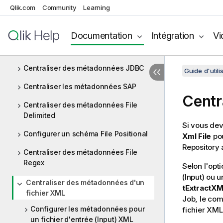
Qlik.com
Community
Learning
Gestion des métadonnées dans le
Studio Talend
Documentation
Intégration
Vi
Centraliser des métadonnées de base
de données
Centraliser des métadonnées JDBC
Guide d'utili
Centraliser les métadonnées SAP
Centr
Centraliser des métadonnées File
Delimited
Si vous dev
Configurer un schéma File Positional
Xml File
pou
Repository a
Centraliser des métadonnées File
Regex
Selon l'opt
(Input) ou 
Centraliser des métadonnées d'un
tExtractXM
fichier XML
Job, le co
Configurer les métadonnées pour
fichier XML,
un fichier d'entrée (Input) XML