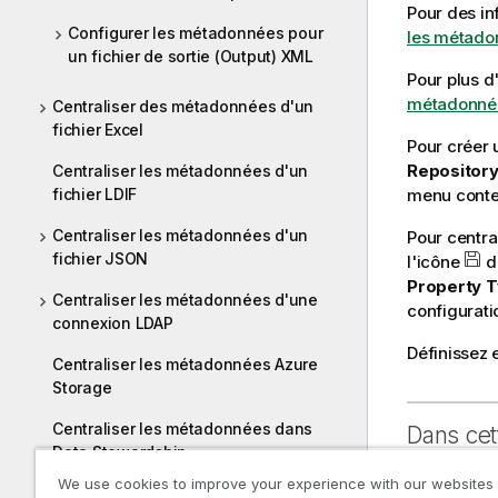
Pour des in
Configurer les métadonnées pour
les métadon
un fichier de sortie (Output) XML
Pour plus d
métadonnées
Centraliser des métadonnées d'un
fichier Excel
Pour créer 
Repositor
Centraliser les métadonnées d'un
fichier LDIF
menu contex
Centraliser les métadonnées d'un
Pour centra
fichier JSON
l'icône
d
Property T
Centraliser les métadonnées d'une
configurati
connexion LDAP
Définissez 
Centraliser les métadonnées Azure
Storage
Centraliser les métadonnées dans
Dans cet
Data Stewardship
We use cookies to improve your experience with our websites
Configurer 
Centraliser les métadonnées Google