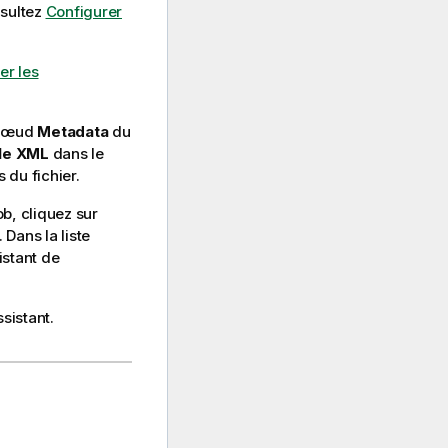
nsultez
Configurer
er les
e nœud
Metadata
du
ile XML
dans le
 du fichier.
b, cliquez sur
Dans la liste
istant de
sistant.