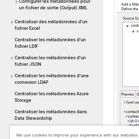
Configurer les métadonnées pour
un fichier de sortie (Output) XML
Centraliser des métadonnées d'un
fichier Excel
Centraliser les métadonnées d'un
fichier LDIF
Centraliser les métadonnées d'un
fichier JSON
Centraliser les métadonnées d'une
connexion LDAP
Centraliser les métadonnées Azure
Storage
Centraliser les métadonnées dans
Data Stewardship
Centraliser les métadonnées Google
We use cookies to improve your experience with our websites
Drive