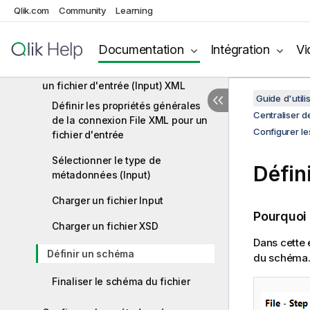
Qlik.com
Regex
Community
Learning
Centraliser des métadonnées d'un
Documentation
Intégration
Vi
fichier XML
Configurer les métadonnées pour
un fichier d'entrée (Input) XML
Guide d'utili
Définir les propriétés générales
Centraliser 
de la connexion File XML pour un
Configurer le
fichier d'entrée
Sélectionner le type de
Défin
métadonnées (Input)
Charger un fichier Input
Pourquoi
Charger un fichier XSD
Dans cette 
Définir un schéma
du schéma
Finaliser le schéma du fichier