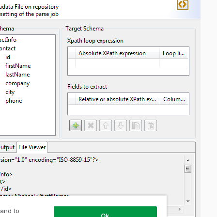
 and to
Ok