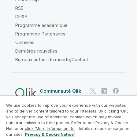
RSE
DEI&B
Programme académique
Programme Partenaires
Carrières
Dernières nouvelles
Bureaux autour du monde/Contact
Communauté Qlik
We use cookies to improve your experience with our websites
Contrats juridiques
and to deliver content tailored to your interests. By clicking ‘Ok’,
Conditions d'utilisation des produits
you accept the use of additional cookies which may involve
data transmission to third parties. Refer to our Privacy & Cookie
Legal Policies
Conditions légales
Notice or click ‘More Information’ for details on cookie usage on
Conditions d'utilisation
Marques
our sites.
Privacy & Cookie Notice