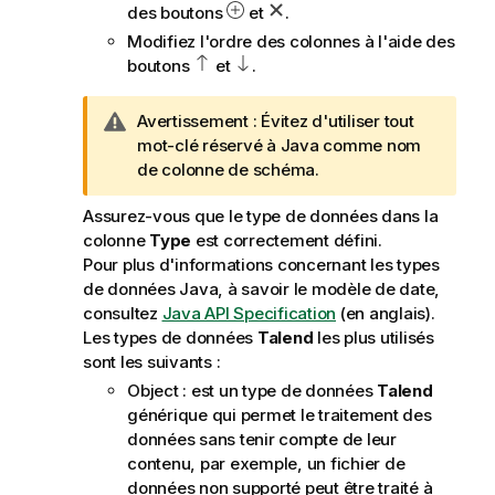
des boutons
et
.
Modifiez l'ordre des colonnes à l'aide des
boutons
et
.
N
Avertissement :
Évitez d'utiliser tout
o
mot-clé réservé à Java comme nom
t
de colonne de schéma.
e
Assurez-vous que le type de données dans la
I
colonne
Type
est correctement défini.
n
Pour plus d'informations concernant les types
f
de données Java, à savoir le modèle de date,
o
consultez
Java API Specification
(en anglais).
r
Les types de données
Talend
les plus utilisés
m
sont les suivants :
a
t
Object : est un type de données
Talend
i
générique qui permet le traitement des
o
données sans tenir compte de leur
n
contenu, par exemple, un fichier de
s
données non supporté peut être traité à