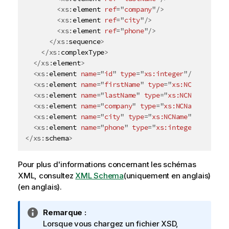
<
xs:
element
ref
=
"
company
"
/>
<
xs:
element
ref
=
"
city
"
/>
<
xs:
element
ref
=
"
phone
"
/>
</
xs:
sequence
>
</
xs:
complexType
>
</
xs:
element
>
<
xs:
element
name
=
"
id
"
type
=
"
xs:integer
"
/>
<
xs:
element
name
=
"
firstName
"
type
=
"
xs:NCName
"
/>
<
xs:
element
name
=
"
lastName
"
type
=
"
xs:NCName
"
/>
<
xs:
element
name
=
"
company
"
type
=
"
xs:NCName
"
/>
<
xs:
element
name
=
"
city
"
type
=
"
xs:NCName
"
/>
<
xs:
element
name
=
"
phone
"
type
=
"
xs:integer
"
/>
</
xs:
schema
>
Pour plus d'informations concernant les schémas
XML, consultez
XML Schema
(uniquement en anglais)
(en anglais).
N
Remarque :
o
Lorsque vous chargez un fichier XSD,