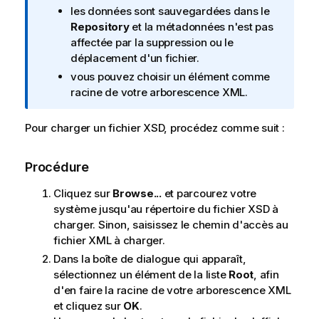
t
les données sont sauvegardées dans le
e
Repository
et la métadonnées n'est pas
I
affectée par la suppression ou le
n
déplacement d'un fichier.
f
vous pouvez choisir un élément comme
o
racine de votre arborescence XML.
r
m
Pour charger un fichier XSD, procédez comme suit :
a
t
i
Procédure
o
Cliquez sur
Browse...
et parcourez votre
n
système jusqu'au répertoire du fichier XSD à
s
charger. Sinon, saisissez le chemin d'accès au
fichier XML à charger.
Dans la boîte de dialogue qui apparaît,
sélectionnez un élément de la liste
Root
, afin
d'en faire la racine de votre arborescence XML
et cliquez sur
OK
.