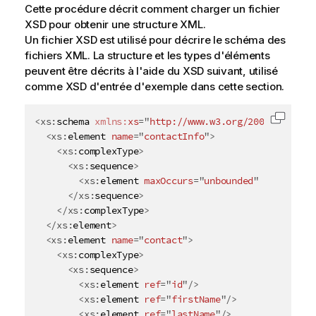
Cette procédure décrit comment charger un fichier
XSD pour obtenir une structure XML.
Un fichier XSD est utilisé pour décrire le schéma des
fichiers XML. La structure et les types d'éléments
peuvent être décrits à l'aide du XSD suivant, utilisé
comme XSD d'entrée d'exemple dans cette section.
<
xs:
schema
xmlns:
xs
=
"
http://www.w3.org/2001/XMLSche
Copier 
<
xs:
element
name
=
"
contactInfo
"
>
<
xs:
complexType
>
<
xs:
sequence
>
<
xs:
element
maxOccurs
=
"
unbounded
"
ref
=
"
cont
</
xs:
sequence
>
</
xs:
complexType
>
</
xs:
element
>
<
xs:
element
name
=
"
contact
"
>
<
xs:
complexType
>
<
xs:
sequence
>
<
xs:
element
ref
=
"
id
"
/>
<
xs:
element
ref
=
"
firstName
"
/>
<
xs:
element
ref
=
"
lastName
"
/>