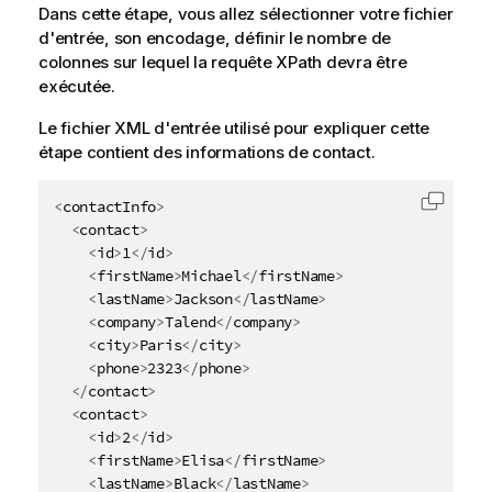
Dans cette étape, vous allez sélectionner votre fichier
d'entrée, son encodage, définir le nombre de
colonnes sur lequel la requête XPath devra être
exécutée.
Le fichier XML d'entrée utilisé pour expliquer cette
étape contient des informations de contact.
<
contactInfo
>
Copier 
<
contact
>
<
id
>
1
</
id
>
<
firstName
>
Michael
</
firstName
>
<
lastName
>
Jackson
</
lastName
>
<
company
>
Talend
</
company
>
<
city
>
Paris
</
city
>
<
phone
>
2323
</
phone
>
</
contact
>
<
contact
>
<
id
>
2
</
id
>
<
firstName
>
Elisa
</
firstName
>
<
lastName
>
Black
</
lastName
>