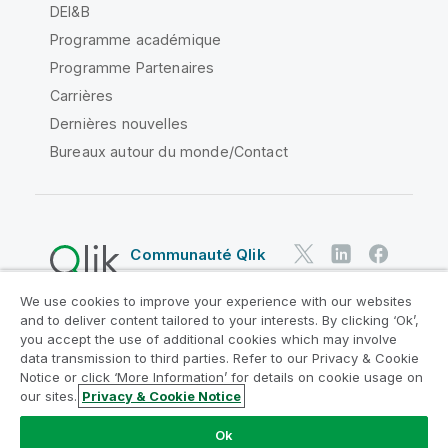
DEI&B
Programme académique
Programme Partenaires
Carrières
Dernières nouvelles
Bureaux autour du monde/Contact
Communauté Qlik
We use cookies to improve your experience with our websites
Contrats juridiques
and to deliver content tailored to your interests. By clicking ‘Ok’,
Conditions d'utilisation des produits
you accept the use of additional cookies which may involve
data transmission to third parties. Refer to our Privacy & Cookie
Legal Policies
Conditions légales
Notice or click ‘More Information’ for details on cookie usage on
Conditions d'utilisation
Marques
our sites.
Privacy & Cookie Notice
Do Not Share My Info
Ok
Copyright © 1993-2026 QlikTech International AB. Tous