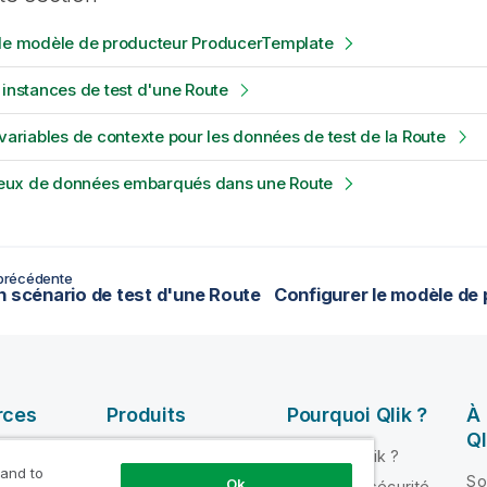
 le modèle de producteur ProducerTemplate
 instances de test d'une Route
 variables de contexte pour les données de test de la Route
s jeux de données embarqués dans une Route
précédente
n scénario de test d'une Route
rces
Produits
Pourquoi Qlik ?
À
Ql
INTÉGRATION ET
Pourquoi Qlik ?
QUALITÉ DE
 and to
ik Help
So
Ok
Fiabilité et sécurité