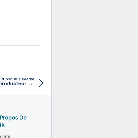
Rubrique suivante
Configurer le modèle de producteur ProducerTemplate
 Propos De
ik
ciété