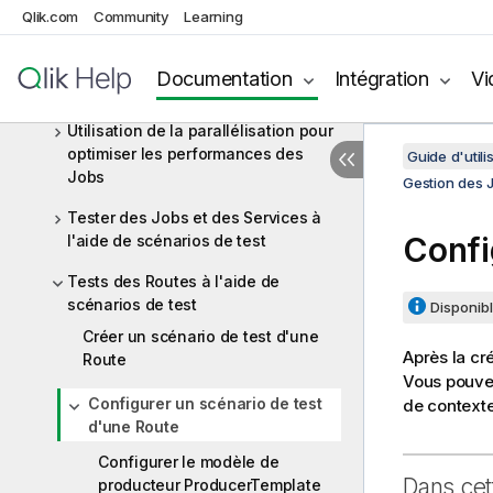
Utilisation de projets référencés
Qlik.com
Community
Learning
Comparaison des Jobs
Documentation
Intégration
Vi
Exécution des Jobs et des Routes
Utilisation de la parallélisation pour
optimiser les performances des
Guide d'utili
Jobs
Gestion des 
Tester des Jobs et des Services à
Confi
l'aide de scénarios de test
Tests des Routes à l'aide de
scénarios de test
Disponibl
Créer un scénario de test d'une
Après la cr
Route
Vous pouvez
Configurer un scénario de test
de contexte 
d'une Route
Configurer le modèle de
Dans cet
producteur ProducerTemplate