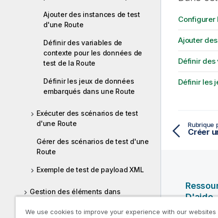
Ajouter des instances de test
Configurer
d'une Route
Ajouter des
Définir des variables de
contexte pour les données de
Définir des
test de la Route
Définir les jeux de données
Définir le
embarqués dans une Route
Exécuter des scénarios de test
d'une Route
Rubrique 
Créer u
Gérer des scénarios de test d'une
Route
Exemple de test de payload XML
Ressou
Gestion des éléments dans
D'aide
différentes branches et différents
We use cookies to improve your experience with our websites
tags
Vidéos Ql