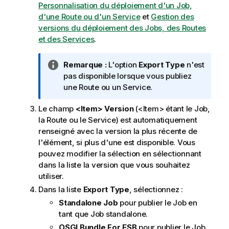
Personnalisation du déploiement d'un Job,
d'une Route ou d'un Service
et
Gestion des
versions du déploiement des Jobs, des Routes
et des Services
.
N
Remarque :
L'option
Export Type
n'est
o
pas disponible lorsque vous publiez
t
une Route ou un Service.
e
Le champ
<Item> Version
(<Item> étant le Job,
I
la Route ou le Service) est automatiquement
n
renseigné avec la version la plus récente de
f
l'élément, si plus d'une est disponible. Vous
o
pouvez modifier la sélection en sélectionnant
r
dans la liste la version que vous souhaitez
m
utiliser.
a
t
Dans la liste
Export Type
, sélectionnez :
i
Standalone Job
pour publier le Job en
o
tant que Job standalone.
n
OSGI Bundle For ESB
pour publier le Job