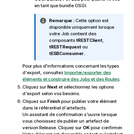
s
en tant que bundle OSGI.
N
Remarque :
Cette option est
o
disponible uniquement lorsque
t
votre Job contient des
e
composants
tRESTClient
,
I
tRESTRequest
ou
n
tESBComsumer
.
f
Pour plus d'informations concernant les types
o
d'export, consultez
Importer/exporter des
r
éléments et construire des Jobs et des Routes
.
m
a
Cliquez sur
Next
et sélectionnez les options
t
d'export selon vos besoins.
i
Cliquez sur
Finish
pour publier votre élément
o
dans le référentiel d'artefacts.
n
Un assistant de confirmation s'ouvre lorsque
s
vous choisissez de publier un artefact de
version Release. Cliquez sur
OK
pour confirmer.