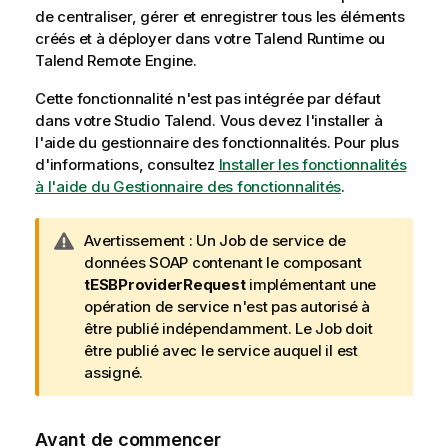
de centraliser, gérer et enregistrer tous les éléments
créés et à déployer dans votre
Talend Runtime
ou
Talend Remote Engine
.
Cette fonctionnalité n'est pas intégrée par défaut
dans votre
Studio Talend
. Vous devez l'installer à
l'aide du gestionnaire des fonctionnalités.
Pour plus
d'informations, consultez
Installer les fonctionnalités
à l'aide du Gestionnaire des fonctionnalités
.
N
Avertissement :
Un Job de service de
o
données SOAP contenant le composant
t
tESBProviderRequest
implémentant une
e
opération de service n'est pas autorisé à
I
être publié indépendamment. Le Job doit
n
être publié avec le service auquel il est
f
assigné.
o
r
Avant de commencer
m