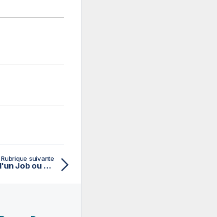
Rubrique suivante
Mettre à jour la version d'un Job ou d'une Route inactif