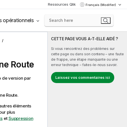
Ressources Qlik
Français (Modifier)
s opérationnels
CETTE PAGE VOUS A-T-ELLE AIDÉ ?
s
Si vous rencontrez des problèmes sur
cette page ou dans son contenu – une faute
de frappe, une étape manquante ou une
une Route
erreur technique – faites-le-nous savoir.
Laissez vos commentaires ici
 de version par
ne Route.
'autres éléments
Pour plus
ts
et
Suppression