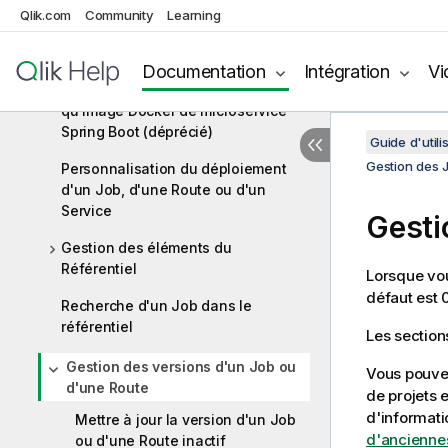
microservice dans un référentiel
Qlik.com
Community
Learning
d'artefacts
Publier une Route ou un Job de
Documentation
Intégration
Vi
service de données en tant
qu'image Docker de microservice
Spring Boot (déprécié)
Guide d'utili
Gestion des 
Personnalisation du déploiement
d'un Job, d'une Route ou d'un
Service
Gesti
Gestion des éléments du
Référentiel
Lorsque vo
défaut est 0
Recherche d'un Job dans le
référentiel
Les section
Gestion des versions d'un Job ou
Vous pouvez
d'une Route
de projets 
d'informati
Mettre à jour la version d'un Job
d'anciennes
ou d'une Route inactif