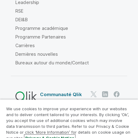
Leadership
RSE
DEI&B
Programme académique
Programme Partenaires
Carrières
Dernières nouvelles
Bureaux autour du monde/Contact
Communauté Qlik
We use cookies to improve your experience with our websites
Contrats juridiques
and to deliver content tailored to your interests. By clicking ‘Ok’,
Conditions d'utilisation des produits
you accept the use of additional cookies which may involve
data transmission to third parties. Refer to our Privacy & Cookie
Legal Policies
Conditions légales
Notice or click ‘More Information’ for details on cookie usage on
Conditions d'utilisation
Marques