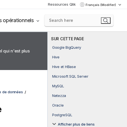
Ressources Qlik
Français (Modifier)
s opérationnels
SUR CETTE PAGE
Google BigQuery
 qui n'est plus
Hive
Hive et HBase
Microsoft SQL Server
MySQL
e de données
Netezza
Oracle
e
PostgreSQL
Afficher plus de liens