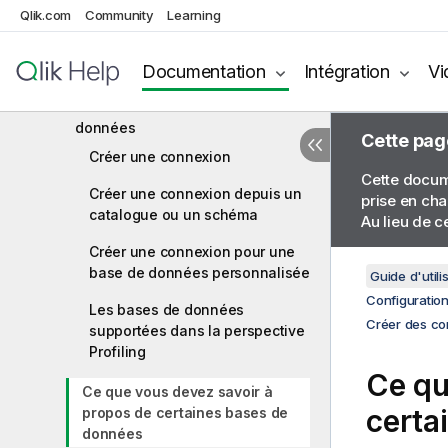
Configuration des connexions aux
Qlik.com
Community
Learning
sources de données
Créer des connexions aux
Documentation
Intégration
Vi
différentes sources de données
Se connecter à une base de
données
Cette pag
Créer une connexion
Cette docume
Créer une connexion depuis un
prise en cha
catalogue ou un schéma
Au lieu de c
Créer une connexion pour une
base de données personnalisée
Guide d'utili
Configuratio
Les bases de données
Créer des co
supportées dans la perspective
Profiling
Ce qu
Ce que vous devez savoir à
certa
propos de certaines bases de
données