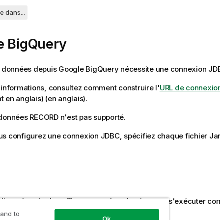
e dans...
e BigQuery
es données depuis Google BigQuery nécessite une connexion JD
'informations, consultez comment construire l'
URL de connexio
 en anglais)
(en anglais).
 données
RECORD
n'est pas supporté.
s configurez une connexion JDBC, spécifiez chaque fichier Jar 
Hive a besoin de suffisamment de mémoire pour s'exécuter cor
necter à une base de données Hive :
 and to
Ok