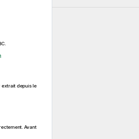
BC.
n
extrait depuis le
rectement. Avant