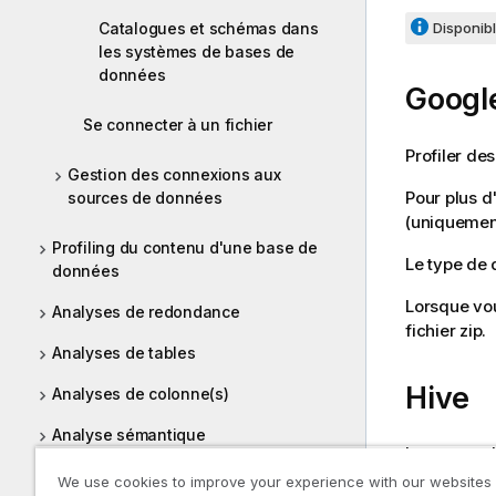
Catalogues et schémas dans
Disponibl
les systèmes de bases de
données
Googl
Se connecter à un fichier
Profiler d
Gestion des connexions aux
Pour plus d
sources de données
(uniquement
Profiling du contenu d'une base de
Le type de
données
Lorsque vou
Analyses de redondance
fichier zip.
Analyses de tables
Hive
Analyses de colonne(s)
Analyse sémantique
Le serveur 
Analyses de corrélation
de vous con
We use cookies to improve your experience with our websites