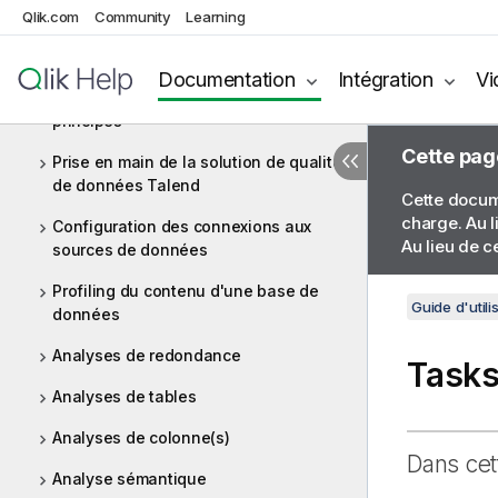
Big Data
Qlik.com
Community
Learning
Profiling de données et qualité de
données
Documentation
Intégration
Vi
Profiling de données : concepts et
principes
Cette pag
Prise en main de la solution de qualité
de données Talend
Cette docume
charge. Au l
Configuration des connexions aux
Au lieu de c
sources de données
Profiling du contenu d'une base de
Guide d'utili
données
Analyses de redondance
Task
Analyses de tables
Analyses de colonne(s)
Dans cet
Analyse sémantique