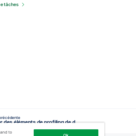
de tâches
précédente
Exporter des éléments de profiling de données
 and to
Ok