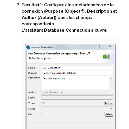
r
Facultatif :
Configurez les métadonnées de la
m
connexion (
Purpose (Objectif)
,
Description
et
a
Author (Auteur)
) dans les champs
t
correspondants.
i
L'assistant
Database Connection
s'ouvre.
o
n
s