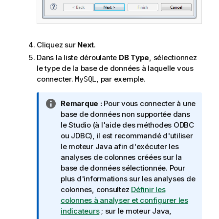
Cliquez sur
Next
.
Dans la liste déroulante
DB Type
, sélectionnez
le type de la base de données à laquelle vous
connecter.
, par exemple.
MySQL
N
Remarque :
Pour vous connecter à une
o
base de données non supportée dans
t
le Studio (à l'aide des méthodes ODBC
e
ou JDBC), il est recommandé d'utiliser
I
le moteur Java afin d'exécuter les
n
analyses de colonnes créées sur la
f
base de données sélectionnée. Pour
o
plus d'informations sur les analyses de
r
colonnes, consultez
Définir les
m
colonnes à analyser et configurer les
a
indicateurs
; sur le moteur Java,