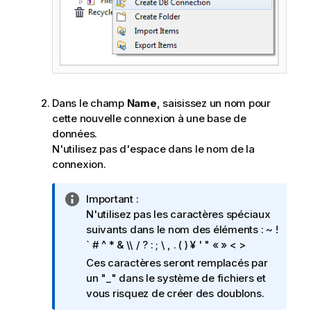
Dans le champ
Name
, saisissez un nom pour
cette nouvelle connexion à une base de
données.
N'utilisez pas d'espace dans le nom de la
connexion.
N
Important :
o
N'utilisez pas les caractères spéciaux
t
suivants dans le nom des éléments : ~ !
e
` # ^ * & \\ / ? : ; \ , . ( ) ¥ ' " « » < >
I
Ces caractères seront remplacés par
n
un "_" dans le système de fichiers et
f
vous risquez de créer des doublons.
o