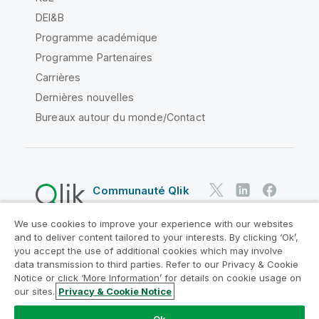
DEI&B
Programme académique
Programme Partenaires
Carrières
Dernières nouvelles
Bureaux autour du monde/Contact
Communauté Qlik
We use cookies to improve your experience with our websites
Contrats juridiques
and to deliver content tailored to your interests. By clicking ‘Ok’,
Conditions d'utilisation des produits
you accept the use of additional cookies which may involve
data transmission to third parties. Refer to our Privacy & Cookie
Legal Policies
Conditions légales
Notice or click ‘More Information’ for details on cookie usage on
Conditions d'utilisation
Marques
our sites.
Privacy & Cookie Notice
Do Not Share My Info