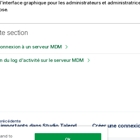
 l'interface graphique pour les administrateurs et administratr
pse.
te section
connexion à un serveur MDM
on du log d'activité sur le serveur MDM
précédente
importants dans Studio Talend
Créer une connexi
 and to
Ok