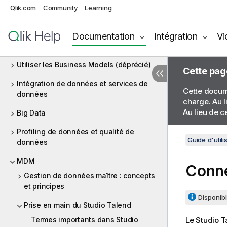
Qlik.com
Community
Learning
Talend
Configuration du Studio Talend
Documentation
Intégration
Vi
Travailler avec les projets
Utiliser les Business Models (déprécié)
Cette pag
Intégration de données et services de
Cette docume
données
charge. Au l
Au lieu de c
Big Data
Profiling de données et qualité de
Guide d'utili
données
MDM
Conne
Gestion de données maître : concepts
et principes
Disponibl
Prise en main du Studio Talend
Termes importants dans Studio
Le
Studio T