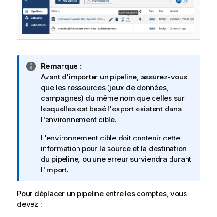
N
Remarque :
o
Avant d'importer un pipeline, assurez-vous
t
que les ressources (jeux de données,
e
campagnes) du même nom que celles sur
I
lesquelles est basé l'export existent dans
n
l'environnement cible.
f
L'environnement cible doit contenir cette
o
information pour la source et la destination
r
du pipeline, ou une erreur surviendra durant
m
l'import.
a
t
Pour déplacer un pipeline entre les comptes, vous
i
devez :
o
n