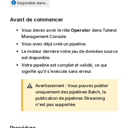
Disponible dans...
Avant de commencer
Vous devez avoir le rôle
Operator
dans
Talend
Management Console
.
Vous avez déjà créé un pipeline.
Le moteur derrière votre jeu de données source
est disponible.
Votre pipeline est complet et validé, ce qui
signifie qu'il s'exécute sans erreur.
N
Avertissement :
Vous pouvez publier
o
uniquement des pipelines Batch, la
t
publication de pipelines Streaming
e
n'est pas supportée.
I
n
f
Procédure