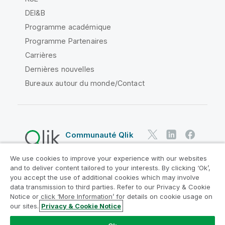
DEI&B
Programme académique
Programme Partenaires
Carrières
Dernières nouvelles
Bureaux autour du monde/Contact
Communauté Qlik
We use cookies to improve your experience with our websites
Contrats juridiques
and to deliver content tailored to your interests. By clicking ‘Ok’,
Conditions d'utilisation des produits
you accept the use of additional cookies which may involve
data transmission to third parties. Refer to our Privacy & Cookie
Legal Policies
Conditions légales
Notice or click ‘More Information’ for details on cookie usage on
Conditions d'utilisation
Marques
our sites.
Privacy & Cookie Notice
Do Not Share My Info