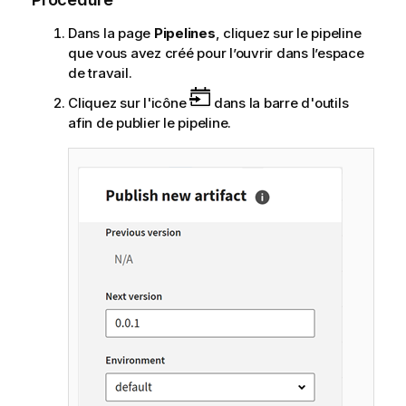
o
r
Dans la page
Pipelines
, cliquez sur le pipeline
m
que vous avez créé pour l’ouvrir dans l’espace
a
de travail.
t
Cliquez sur l'icône
dans la barre d'outils
i
afin de publier le pipeline.
o
n
s