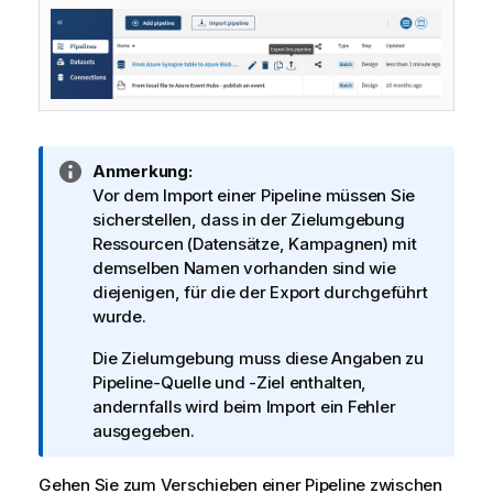
I
Anmerkung:
n
Vor dem Import einer Pipeline müssen Sie
f
sicherstellen, dass in der Zielumgebung
o
Ressourcen (Datensätze, Kampagnen) mit
r
demselben Namen vorhanden sind wie
m
diejenigen, für die der Export durchgeführt
a
wurde.
t
Die Zielumgebung muss diese Angaben zu
i
Pipeline-Quelle und -Ziel enthalten,
o
andernfalls wird beim Import ein Fehler
n
ausgegeben.
s
h
Gehen Sie zum Verschieben einer Pipeline zwischen
i