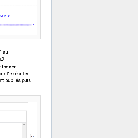
1 au
_1.
 lancer
ur l'exécuter.
t publiés puis