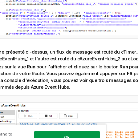
 présenté ci-dessus, un flux de message est routé du cTimer_
eEventHubs_1 et l'autre est routé du cAzureEventHubs_2 au cLog
ez sur la vue
Run
pour l'afficher et cliquez sur le bouton
Run
pour
cution de votre Route. Vous pouvez également appuyer sur
F6
po
la console d'exécution, vous pouvez voir que trois messages son
mmés depuis Azure Event Hubs.
 and to
Ok