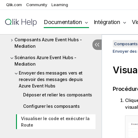
Qlik.com
Community
Learning
AMQP
Apache CXF
Documentation
Intégration
Vi
Azure Event Hubs
Composants Azure Event Hubs -
Composants 
Mediation
Envoyer des 
Scénarios Azure Event Hubs -
Mediation
Visua
Envoyer des messages vers et
recevoir des messages depuis
Azure Event Hubs
Procédur
Déposer et relier les composants
Clique
Configurer les composants
visual
Visualiser le code et exécuter la
Route