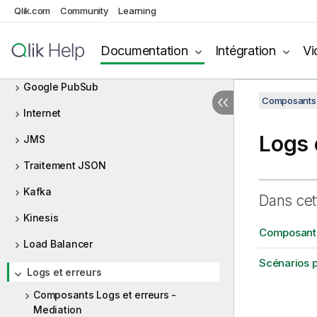
File
Qlik.com
Community
Learning
Filter (Filtre)
Documentation
Intégration
Vi
Flatpack
Google PubSub
Composants 
Internet
Logs 
JMS
Traitement JSON
Kafka
Dans cet
Kinesis
Composants
Load Balancer
Scénarios p
Logs et erreurs
Composants Logs et erreurs -
Mediation