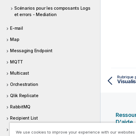
Scénarios pour les composants Logs
et errors - Mediation
E-mail
Map
Messaging Endpoint
MQTT
Multicast
Rubrique 
Visuali
Orchestration
Qlik Replicate
RabbitMQ
Ressou
Recipient List
D'aide
Route
We use cookies to improve your experience with our websites
Vidéos Ql