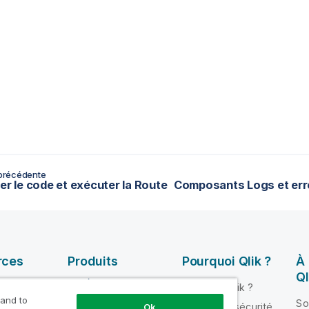
précédente
ser le code et exécuter la Route
rces
Produits
Pourquoi Qlik ?
À
Ql
INTÉGRATION ET
Pourquoi Qlik ?
QUALITÉ DE
 and to
ik Help
So
Fiabilité et sécurité
Ok
DONNÉES