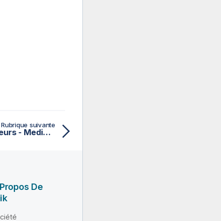
Rubrique suivante
Composants Logs et erreurs - Mediation
 Propos De
ik
ciété