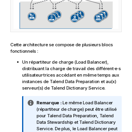
Cette architecture se compose de plusieurs blocs
fonctionnels :
Un répartiteur de charge (Load Balancer),
distribuant la charge de travail des différent·e·s
utilisateur·trices accédant en même temps aux
instances de
Talend Data Preparation
et au(x)
serveur(s) de
Talend Dictionary Service
.
N
Remarque :
Le même Load Balancer
o
(répartiteur de charge) peut être utilisé
t
pour
Talend Data Preparation
,
Talend
e
Data Stewardship
et
Talend Dictionary
I
Service
. De plus, le Load Balancer peut