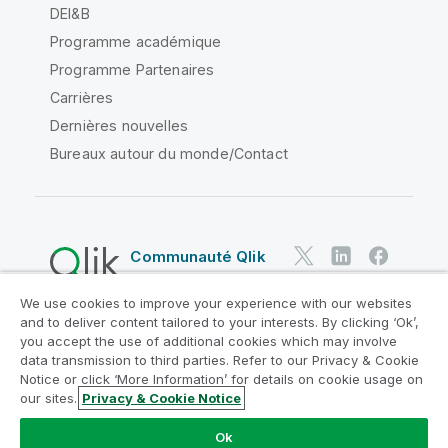
DEI&B
Programme académique
Programme Partenaires
Carrières
Dernières nouvelles
Bureaux autour du monde/Contact
Communauté Qlik
We use cookies to improve your experience with our websites
Contrats juridiques
and to deliver content tailored to your interests. By clicking ‘Ok’,
Conditions d'utilisation des produits
you accept the use of additional cookies which may involve
data transmission to third parties. Refer to our Privacy & Cookie
Legal Policies
Conditions légales
Notice or click ‘More Information’ for details on cookie usage on
Conditions d'utilisation
Marques
our sites.
Privacy & Cookie Notice
Do Not Share My Info
Ok
Copyright © 1993-2026 QlikTech International AB. Tous