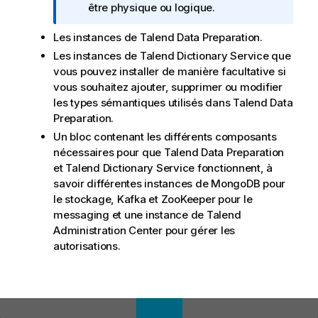
n
être physique ou logique.
f
Les instances de
Talend Data Preparation
.
o
r
Les instances de
Talend Dictionary Service
que
m
vous pouvez installer de manière facultative si
a
vous souhaitez ajouter, supprimer ou modifier
t
les types sémantiques utilisés dans
Talend Data
i
Preparation
.
o
Un bloc contenant les différents composants
n
nécessaires pour que
Talend Data Preparation
s
et
Talend Dictionary Service
fonctionnent, à
savoir différentes instances de MongoDB pour
le stockage, Kafka et ZooKeeper pour le
messaging et une instance de
Talend
Administration Center
pour gérer les
autorisations.