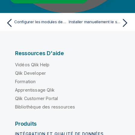
Configurer les modules de journalisation Talend avec une pile Elastic externe avec X-Pack
Installer manuellement le serveur MDM
Ressources D'aide
Vidéos Qlik Help
Qlik Developer
Formation
Apprentissage Qlik
Qlik Customer Portal
Bibliothèque des ressources
Produits
INTÉGRATION ET QUALITÉ DE DONNÉES