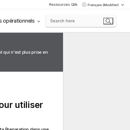
Ressources Qlik
Français (Modifier)
s opérationnels
 qui n'est plus prise en
ur utiliser
ta Preparation
dans une