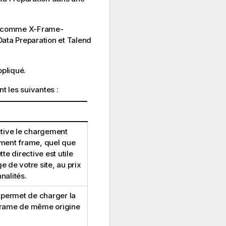
on, comme X-Frame-
Data Preparation
et
Talend
ppliqué.
t les suivantes :
ctive le chargement
ment frame, quel que
ette directive est utile
ge de votre site, au prix
nalités.
 permet de charger la
frame de même origine