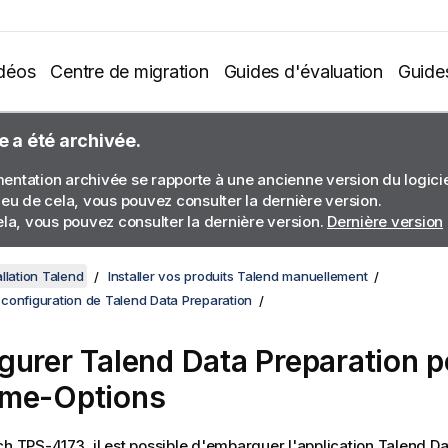
déos
Centre de migration
Guides d'évaluation
Guide
e a été archivée.
ntation archivée se rapporte à une ancienne version du logiciel
ieu de cela, vous pouvez consulter la dernière version.
ela, vous pouvez consulter la dernière version.
Dernière version
llation Talend
Installer vos produits Talend manuellement
et configuration de Talend Data Preparation
gurer
Talend Data Preparation
po
ame-Options
ch TPS-4173, il est possible d'embarquer l'application
Talend Da