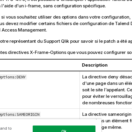
l'aide d'un i-frame, sans configuration spécifique.
si vous souhaitez utiliser des options dans votre configurati
us devez modifier certains fichiers de configuration de
Talend 
nd Access Management
.
otre représentant du Support
Qlik
pour savoir si le patch a été a
ntes directives X-Frame-Options que vous pouvez configurer son
Description
La directive deny désa
Options:DENY
d'une page dans un élé
soit le site l'appelant. C
pour éviter le verrouilla
de nombreuses fonction
La directive sameorigin
Options:SAMEORIGIN
page dans un élément 
que la page même.
 and to
Ok