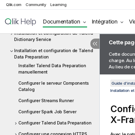
DQ Portal (déprécié)
Qlik.com
Community
Learning
Installation et configuration de Talend
Documentation
Intégration
Vi
SAP RFC Server
Installation et configuration de Talend
Dictionary Service
Cette pag
Installation et configuration de Talend
Cette docume
Data Preparation
charge. Au l
Installer Talend Data Preparation
Au lieu de c
manuellement
Configurer le serveur Components
Guide d'insta
Catalog
Installation 
Configurer Streams Runner
Confi
Configurer Spark Job Server
X-Fr
Configurer Talend Data Preparation
Configurer une connexion HTTPS
Avec le pat