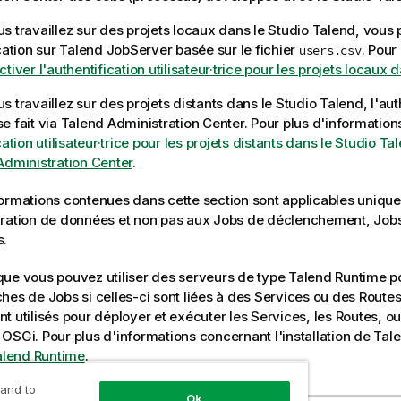
s travaillez sur des projets locaux dans le
Studio Talend
, vous 
cation sur
Talend JobServer
basée sur le fichier
. Pour
users.csv
ctiver l'authentification utilisateur·trice pour les projets locaux
s travaillez sur des projets distants dans le
Studio Talend
, l'au
e fait via
Talend Administration Center
. Pour plus d'information
cation utilisateur·trice pour les projets distants dans le Studio T
Administration Center
.
formations contenues dans cette section sont applicables uniq
gration de données et non pas aux Jobs de déclenchement, Jobs
s.
que vous pouvez utiliser des serveurs de type
Talend Runtime
po
hes de Jobs si celles-ci sont liées à des Services ou des Route
t utilisés pour déployer et exécuter les Services, les Routes, ou
OSGi. Pour plus d'informations concernant l'installation de
Tal
Talend Runtime
.
 and to
Ok