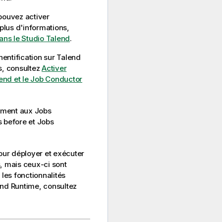
pouvez activer
 plus d'informations,
 dans le Studio Talend
.
thentification sur
Talend
s, consultez
Activer
alend et le Job Conductor
uement aux Jobs
 before et Jobs
ur déployer et exécuter
s, mais ceux-ci sont
 les fonctionnalités
end Runtime
, consultez