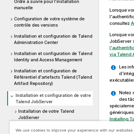
Ordre à suivre pour l'installation
manuelle
Lorsque vou
l'authentifi
Configuration de votre système de
consultez
A
contrôle des versions
Lorsque vou
Installation et configuration de Talend
JobServer
s
Administration Center
l'authentifi
Installation et configuration de Talend
via Talend 
Identity and Access Management
Les in
Installation et configuration de
d'inté
Référentiel d'artefacts Talend (Talend
exécutable
Artifact Repository)
Notez 
Installation et configuration de votre
des tâc
Talend JobServer
spécialemen
Installation de votre Talend
génériques 
JobServer
Installing 
Configurer la JVM pour votre Talend
We use cookies to improve your experience with our websites