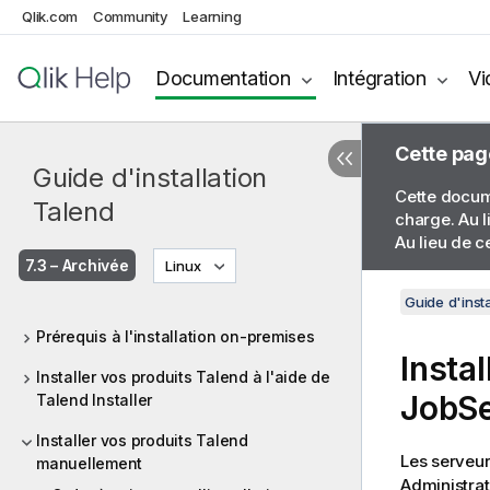
Qlik.com
Community
Learning
Documentation
Intégration
Vi
Cette pag
Guide d'installation
Cette docume
Talend
charge. Au l
Au lieu de c
7.3 – Archivée
Linux
Guide d'insta
Prérequis à l'installation on-premises
Insta
Installer vos produits Talend à l'aide de
JobSe
Talend Installer
Installer vos produits Talend
Les serveur
manuellement
Administrat