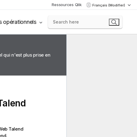
Ressources Qlik
Français (Modifier)
s opérationnels
 qui n'est plus prise en
Talend
 Web
Talend
end
.