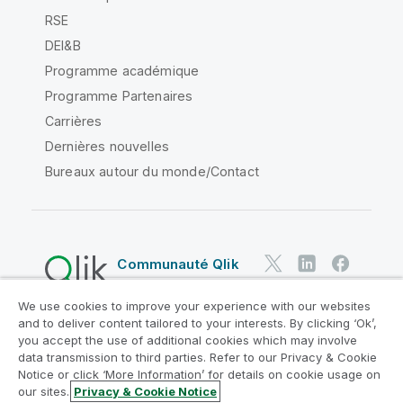
RSE
DEI&B
Programme académique
Programme Partenaires
Carrières
Dernières nouvelles
Bureaux autour du monde/Contact
Communauté Qlik
We use cookies to improve your experience with our websites
Contrats juridiques
and to deliver content tailored to your interests. By clicking ‘Ok’,
Conditions d'utilisation des produits
you accept the use of additional cookies which may involve
data transmission to third parties. Refer to our Privacy & Cookie
Legal Policies
Conditions légales
Notice or click ‘More Information’ for details on cookie usage on
Conditions d'utilisation
Marques
our sites.
Privacy & Cookie Notice