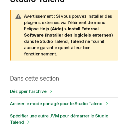
N
Avertissement :
Si vous pouvez installer des
o
plug-ins externes via l'élément de menu
t
Eclipse
Help (Aide)
>
Install External
e
Software (Installer des logiciels externes)
I
dans le
Studio Talend
,
Talend
ne fournit
n
aucune garantie quant à leur bon
f
fonctionnement.
o
r
m
Dans cette section
a
t
Dézipper l'archive
i
o
Activer le mode partagé pour le Studio Talend
n
s
Spécifier une autre JVM pour démarrer le Studio
Talend