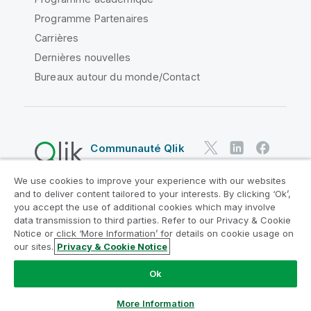
Programme Partenaires
Carrières
Dernières nouvelles
Bureaux autour du monde/Contact
Communauté Qlik
We use cookies to improve your experience with our websites
Contrats juridiques
and to deliver content tailored to your interests. By clicking ‘Ok’,
Conditions d'utilisation des produits
you accept the use of additional cookies which may involve
data transmission to third parties. Refer to our Privacy & Cookie
Legal Policies
Conditions légales
Notice or click ‘More Information’ for details on cookie usage on
Conditions d'utilisation
Marques
our sites.
Privacy & Cookie Notice
Do Not Share My Info
Ok
Copyright © 1993-2026 QlikTech International AB. Tous
droits réservés.
More Information