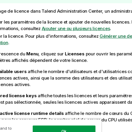
age de licence dans
Talend Administration Center
, un administra
er les paramètres de la licence et ajouter de nouvelles licences.
ormations, consultez
Ajouter une ou plusieurs licences
.
r la licence. Pour plus d'informations, consultez
Générer une d
tion
.
orescence du
Menu
, cliquez sur
Licenses
pour ouvrir les paramè
ètres affichés dépendent de votre licence.
ilable users
affiche le nombre d'utilisateurs et d'utilisatrices 
ences actives, ainsi que la somme des utilisateurs et des utilisat
cences actives.
red license keys
affiche toutes les licences et leurs paramètres
st pas sélectionnée, seules les licences actives apparaissent d
 active license runtime details
affiche le nombre de cœurs du 
s pour les serveurs ESB, le nombre réel de cœurs du CPU utilisés
B actifs et le nombre de serveurs ESB actifs.
 and to
Ok