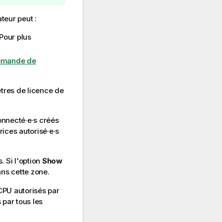
teur peut :
 Pour plus
emande de
tres de licence de
connecté·e·s créés
rices autorisé·e·s
. Si l'option
Show
ans cette zone.
CPU autorisés par
 par tous les