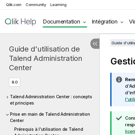
Qlik.com
Community
Learning
Documentation
Intégration
Vi
Guide d'util
Guide d'utilisation de
Talend Administration
Gesti
Center
N
Rem
8.0
o
d'Ad
t
d'in
Talend Administration Center : concepts
e
l'ut
et principes
I
n
Prise en main de Talend Administration
N
Cons
f
Center
o
resp
o
Prérequis à l'utilisation de Talend
t
lice
r