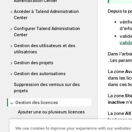
Administration Center
e
m
I
a
Depuis la p
Accéder à Talend Administration
n
t
Center
vérifi
f
i
d'inf
Configurer Talend Administration
o
o
Center
r
valide
n
m
valida
s
Gestion des utilisateurs et des
a
utilisatrices
Dans l'arb
t
. Les param
i
Gestion des projets
o
La zone
Ava
Gestion des autorisations
n
dans les lic
s
dans ces li
Suppression des verrous sur des
projets
La zone
Sto
inactive
n'e
Gestion des licences
Ajouter une ou plusieurs licences
La zone
All
les licence
Générer une demande de validation
serveurs ES
We use cookies to improve your experience with our websites