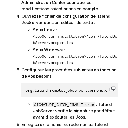
Administration Center
pour que les
modifications soient prises en compte.
Ouvrez le fichier de configuration de
Talend
JobServer
dans un éditeur de texte :
Sous Linux :
<JobServer_installation>/conf/TalendJo
bServer.properties
Sous Windows :
<JobServer_installation>\conf\TalendJo
bServer.properties
Configurez les propriétés suivantes en fonction
de vos besoins :
org.talend.remote.jobserver.commons.config.Job
Copier 
:
Talend
SIGNATURE_CHECK_ENABLE=true
JobServer
vérifie la signature par défaut
avant d'exécuter les Jobs.
Enregistrez le fichier et redémarrez
Talend