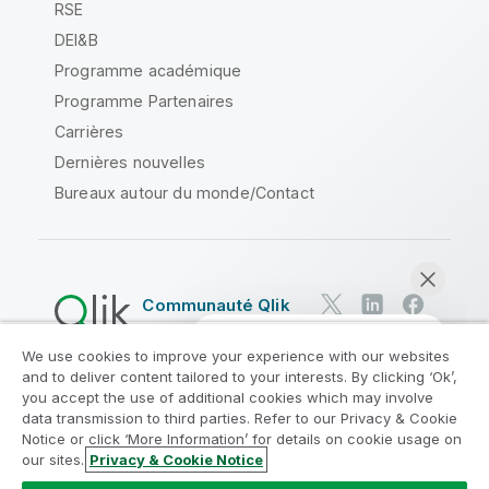
RSE
DEI&B
Programme académique
Programme Partenaires
Carrières
Dernières nouvelles
Bureaux autour du monde/Contact
Communauté Qlik
We use cookies to improve your experience with our websites
Contrats juridiques
and to deliver content tailored to your interests. By clicking ‘Ok’,
Conditions d'utilisation des produits
you accept the use of additional cookies which may involve
data transmission to third parties. Refer to our Privacy & Cookie
Legal Policies
Conditions légales
Notice or click ‘More Information’ for details on cookie usage on
Conditions d'utilisation
Marques
our sites.
Privacy & Cookie Notice
Discuter maintenant
Do Not Share My Info