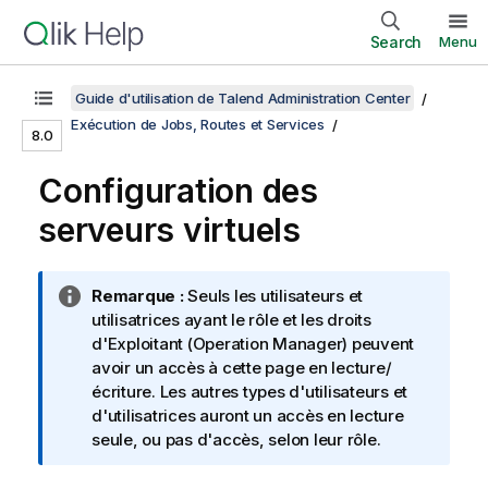
Search
Menu
Guide d'utilisation de Talend Administration Center
Exécution de Jobs, Routes et Services
8.0
Configuration des
serveurs virtuels
N
Remarque :
Seuls les utilisateurs et
o
utilisatrices ayant le rôle et les droits
t
d'Exploitant (Operation Manager) peuvent
e
avoir un accès à cette page en lecture/
I
écriture. Les autres types d'utilisateurs et
n
d'utilisatrices auront un accès en lecture
f
seule, ou pas d'accès, selon leur rôle.
o
r