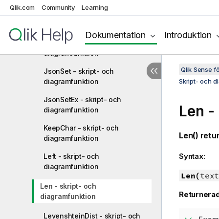
Qlik.com
Community
Learning
JsonGet - skript- och
diagramfunktion
Dokumentation
Introduktion
JsonObject - skript- och
diagramfunktion
Qlik Sense 
JsonSet - skript- och
diagramfunktion
Skript- och d
JsonSetEx - skript- och
Len -
diagramfunktion
KeepChar - skript- och
Len()
retur
diagramfunktion
Syntax:
Left - skript- och
diagramfunktion
Len(
text
Len - skript- och
Returnerad
diagramfunktion
LevenshteinDist - skript- och