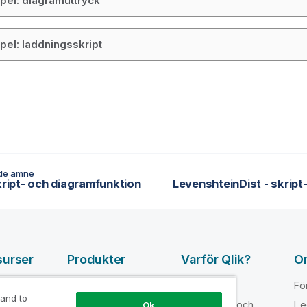
el: diagramuttryck
el: laddningsskript
de ämne
skript- och diagramfunktion
surser
Produkter
Varför Qlik?
O
DATA
pvideor
Varför Qlik
Fö
INTEGRATION
 and to
loper
Förtroende och
Le
Ok
OCH KVALITET