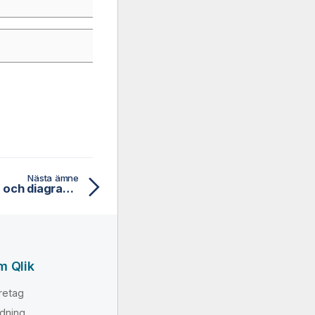
Nästa ämne
LevenshteinDist - skript- och diagramfunktion
m Qlik
retag
dning