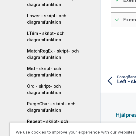
Exemp
diagramfunktion
Lower - skript- och
Exemp
diagramfunktion
LTrim - skript- och
diagramfunktion
MatchRegEx - skript- och
diagramfunktion
Mid - skript- och
diagramfunktion
Föregåen
Left - 
Ord - skript- och
diagramfunktion
PurgeChar - skript- och
diagramfunktion
Hjälpre
Repeat - skript- och
Qlik-hjäl
diagramfunktion
We use cookies to improve your experience with our websites
Qlik Deve