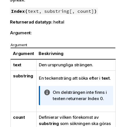
Index(
text, substring[, count]
)
Returnerad datatyp:
heltal
Argument:
Argument
Argument
Beskrivning
text
Den ursprungliga strängen.
substring
En teckensträng att söka efter i
text
.
A
Om delsträngen inte finns i
n
texten returnerar Index 0.
t
e
count
Definierar vilken förekomst av
c
substring
k
som sökningen ska göras