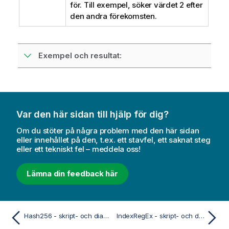
för. Till exempel, söker värdet 2 efter
n
den andra förekomsten.
i
n
g
o
Exempel och resultat:
m
i
n
f
o
Var den här sidan till hjälp för dig?
r
m
Om du stöter på några problem med den här sidan
eller innehållet på den, t.ex. ett stavfel, ett saknat steg
a
eller ett tekniskt fel – meddela oss!
t
i
Lämna din feedback här
o
n
Hash256 - skript- och diagramfunktion
IndexRegEx - skript- och diagramfunktion