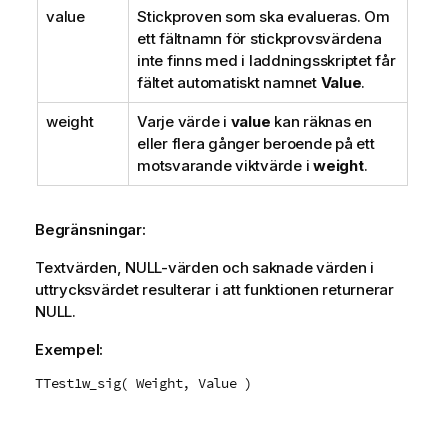
value
Stickproven som ska evalueras. Om
ett fältnamn för stickprovsvärdena
inte finns med i laddningsskriptet får
fältet automatiskt namnet
Value
.
weight
Varje värde i
value
kan räknas en
eller flera gånger beroende på ett
motsvarande viktvärde i
weight
.
Begränsningar:
Textvärden,
NULL
-värden och saknade värden i
uttrycksvärdet resulterar i att funktionen returnerar
NULL
.
Exempel:
TTest1w_sig( Weight, Value )