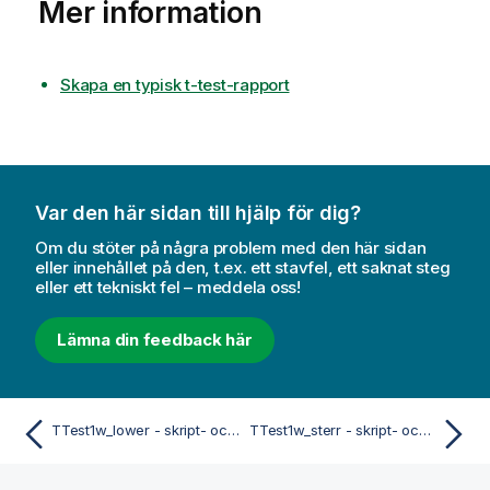
Mer information
Skapa en typisk t-test-rapport
Var den här sidan till hjälp för dig?
Om du stöter på några problem med den här sidan
eller innehållet på den, t.ex. ett stavfel, ett saknat steg
eller ett tekniskt fel – meddela oss!
Lämna din feedback här
TTest1w_lower - skript- och diagramfunktion
TTest1w_sterr - skript- och diagramfunktion