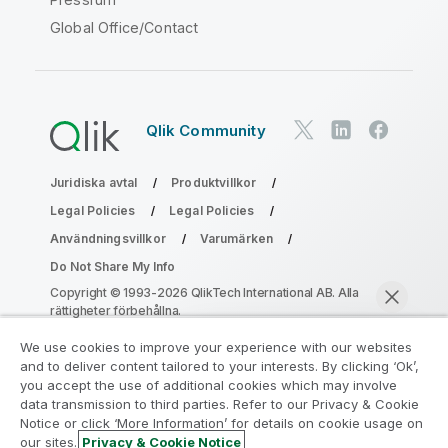
Global Office/Contact
Qlik Community
Juridiska avtal
Produktvillkor
Legal Policies
Legal Policies
Användningsvillkor
Varumärken
Do Not Share My Info
Copyright © 1993-2026 QlikTech International AB. Alla
rättigheter förbehållna.
We use cookies to improve your experience with our websites
and to deliver content tailored to your interests. By clicking ‘Ok’,
Gå med i programmet Analytics
you accept the use of additional cookies which may involve
data transmission to third parties. Refer to our Privacy & Cookie
Modernization
Notice or click ‘More Information’ for details on cookie usage on
our sites.
Privacy & Cookie Notice