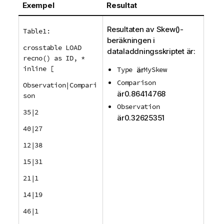
Exempel
Resultat
Resultaten av
Skew()
-
Table1:
beräkningen i
crosstable LOAD
dataladdningsskriptet är:
recno() as ID, *
inline [
Type
är
MySkew
Comparison
Observation|Compari
är
0.86414768
son
Observation
35|2
är
0.32625351
40|27
12|38
15|31
21|1
14|19
46|1