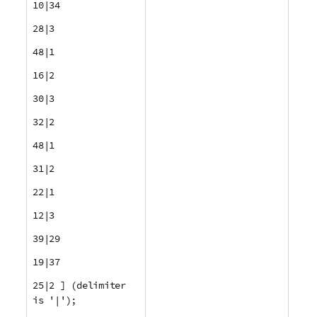
10|34
28|3
48|1
16|2
30|3
32|2
48|1
31|2
22|1
12|3
39|29
19|37
25|2 ] (delimiter
is '|');