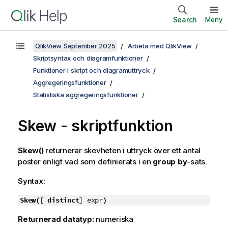
Search
Meny
QlikView September 2025
Arbeta med QlikView
Skriptsyntax och diagramfunktioner
Funktioner i skript och diagramuttryck
Aggregeringsfunktioner
Statistiska aggregeringsfunktioner
Skew - skriptfunktion
Skew()
returnerar skevheten i uttryck över ett antal
poster enligt vad som definierats i en
group by
-sats.
Syntax:
Skew(
[
distinct
] expr
)
Returnerad datatyp:
numeriska