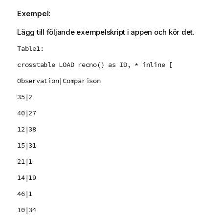
Exempel:
Lägg till följande exempelskript i appen och kör det.
Table1:
crosstable LOAD recno() as ID, * inline [
Observation|Comparison
35|2
40|27
12|38
15|31
21|1
14|19
46|1
10|34