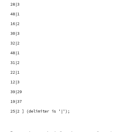
28|3
48|1
16|2
30|3
32|2
48|1
31|2
22|1
12|3
39|29
19|37
25|2 ] (delimiter is '|');