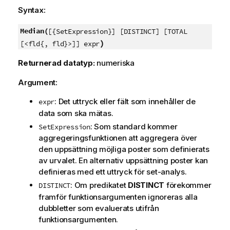
Syntax:
Median(
[{SetExpression}] [DISTINCT] [TOTAL
)
[<fld{, fld}>]] expr
Returnerad datatyp:
numeriska
Argument:
: Det uttryck eller fält som innehåller de
expr
data som ska mätas.
: Som standard kommer
SetExpression
aggregeringsfunktionen att aggregera över
den uppsättning möjliga poster som definierats
av urvalet. En alternativ uppsättning poster kan
definieras med ett uttryck för set-analys.
: Om predikatet
DISTINCT
förekommer
DISTINCT
framför funktionsargumenten ignoreras alla
dubbletter som evaluerats utifrån
funktionsargumenten.