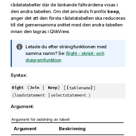
rådatatabeller där de länkande fältvärdena visas i
den andra tabellen. Om det används framför
keep
,
anger det att den första rådatatabellen ska reduceras
till det gemensamma snittet med den andra tabellen
innan den lagras i
QlikView
.
A
Letade du efter strängfunktionen med
n
samma namn? Se:
Right - skript- och
t
diagramfunktion
e
c
Syntax:
k
n
(
|
) [
(
)
Right
Join
Keep
tablename
]
i
|
(loadstatement
selectstatement )
n
Argument:
g
o
Argument för laddning av tabell
m
i
Argument
Beskrivning
n