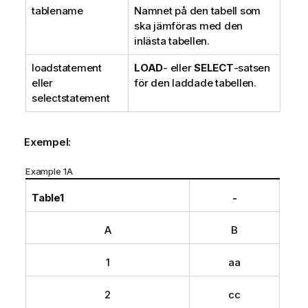
f
tablename
Namnet på den tabell som
o
ska jämföras med den
r
inlästa tabellen.
m
loadstatement
LOAD
- eller
SELECT
-satsen
a
eller
för den laddade tabellen.
t
selectstatement
i
o
n
Exempel:
Example 1A
Table1
-
A
B
1
aa
2
cc