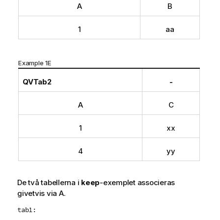
A
B
1
aa
Example 1E
QVTab2
-
A
C
1
xx
4
yy
De två tabellerna i
keep
-exemplet associeras
givetvis via
A
.
tab1: