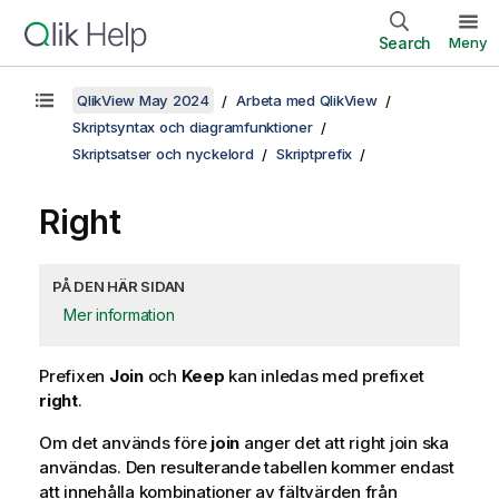
Search
Meny
QlikView May 2024
Arbeta med QlikView
Skriptsyntax och diagramfunktioner
Skriptsatser och nyckelord
Skriptprefix
Right
PÅ DEN HÄR SIDAN
Mer information
Prefixen
Join
och
Keep
kan inledas med prefixet
right
.
Om det används före
join
anger det att right join ska
användas. Den resulterande tabellen kommer endast
att innehålla kombinationer av fältvärden från