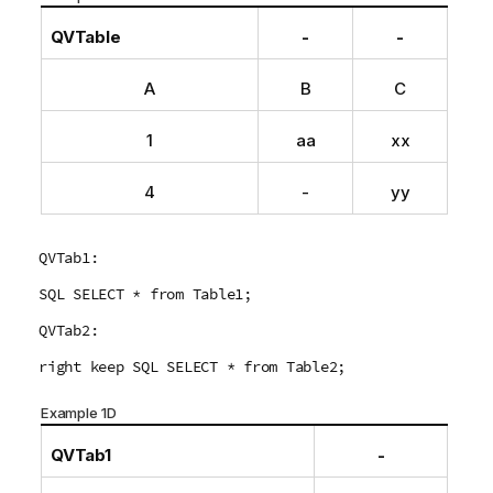
QVTable
-
-
A
B
C
1
aa
xx
4
-
yy
QVTab1:
SQL SELECT * from Table1;
QVTab2:
right keep SQL SELECT * from Table2;
Example 1D
QVTab1
-