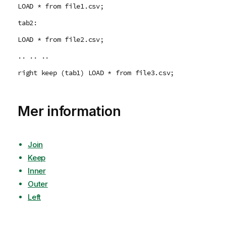
LOAD * from file1.csv;
tab2:
LOAD * from file2.csv;
.. .. ..
right keep (tab1) LOAD * from file3.csv;
Mer information
Join
Keep
Inner
Outer
Left