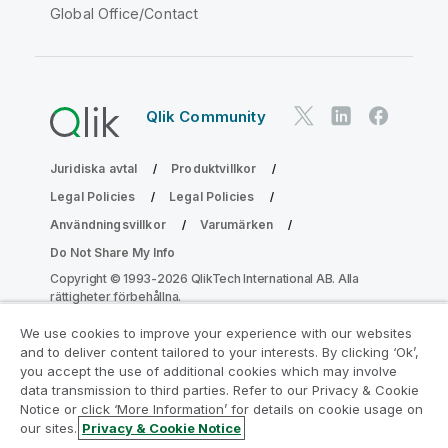
Global Office/Contact
Qlik Community
Juridiska avtal
Produktvillkor
Legal Policies
Legal Policies
Användningsvillkor
Varumärken
Do Not Share My Info
Copyright © 1993-2026 QlikTech International AB. Alla
rättigheter förbehållna.
We use cookies to improve your experience with our websites
and to deliver content tailored to your interests. By clicking ‘Ok’,
Gå med i programmet Analytics
you accept the use of additional cookies which may involve
data transmission to third parties. Refer to our Privacy & Cookie
Modernization
Notice or click ‘More Information’ for details on cookie usage on
our sites.
Privacy & Cookie Notice
Modernisera utan att kompromissa med dina värdefulla