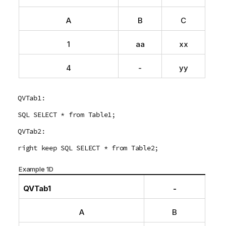
A
B
C
1
aa
xx
4
-
yy
QVTab1:
SQL SELECT * from Table1;
QVTab2:
right keep SQL SELECT * from Table2;
Example 1D
QVTab1
-
A
B