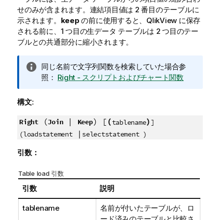
せのみが含まれます。連結項目値は 2 番目のテーブルに
示されます。
keep
の前に使用すると、
QlikView
に保存
される前に、1 つ目の生データ テーブルは 2 つ目のテー
ブルとの共通部分に縮小されます。
情
同じ名前で文字列関数を検索していた場合参
報
照：
Right - スクリプトおよびチャート関数
メ
モ
構文:
(
|
) [
(
)
Right
Join
Keep
tablename
]
|
(loadstatement
selectstatement )
引数：
Table load 引数
引数
説明
tablename
名前が付いたテーブルが、ロ
ード済みのテーブルと比較さ