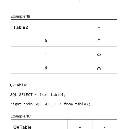
Example 1B
Table2
-
A
C
1
xx
4
yy
QVTable:
SQL SELECT * from table1;
right join SQL SELECT * from table2;
Example 1C
QVTable
-
-