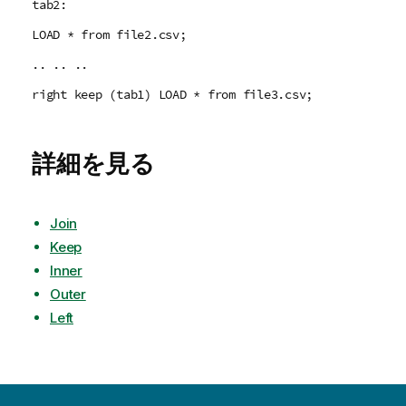
tab2:
LOAD * from file2.csv;
.. .. ..
right keep (tab1) LOAD * from file3.csv;
詳細を見る
Join
Keep
Inner
Outer
Left