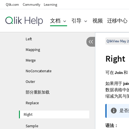
Qlik.com
Community
Learning
IntervalMatch
Join
文档
引导
视频
迁移中心
Keep
Left
QlikView May 2
Mapping
Right
Merge
NoConcatenate
可在
Join
和
Outer
如果用于
joi
数据表格中
部分重新加载
缩减为其与
Replace
信
是否
Right
息
注
语法：
Sample