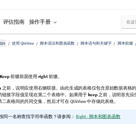
评估指南
操作手册
024
使用 QlikView
脚本语法和图表函数
脚本语句和关键字
脚本前缀
Keep
前缀前面使用
right
前缀。
n
之前，说明应使用右侧联接。由此生成的表格仅包含原始数据表格
的链接字段值呈现在第二个表格中。如果用于
keep
之前，说明首先应
第二表格间的共同交集，然后才可在
QlikView
中存储此表格。
按同一名称查找字符串函数？请参阅：
Right - 脚本和图表函数