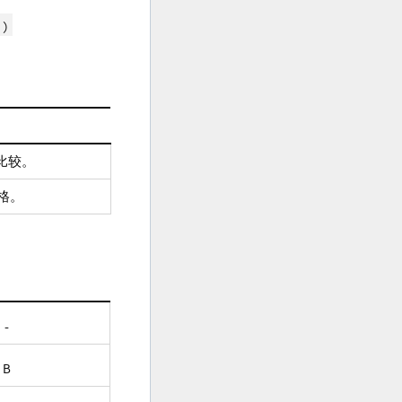
 )
比较。
格。
-
B