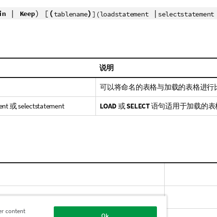
|
) [
(
)
|
in
Keep
tablename
](loadstatement
selectstatement
说明
可以将命名的表格与加载的表格进行
ent
或
selectstatement
LOAD
或
SELECT
语句适用于加载的表
A
er content
Ok