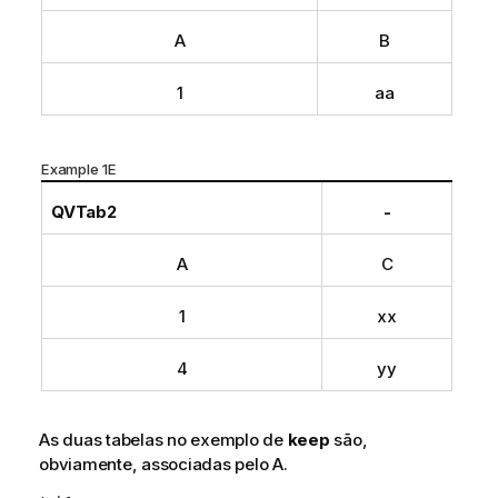
A
B
1
aa
Example 1E
QVTab2
-
A
C
1
xx
4
yy
As duas tabelas no exemplo de
keep
são,
obviamente, associadas pelo
A
.