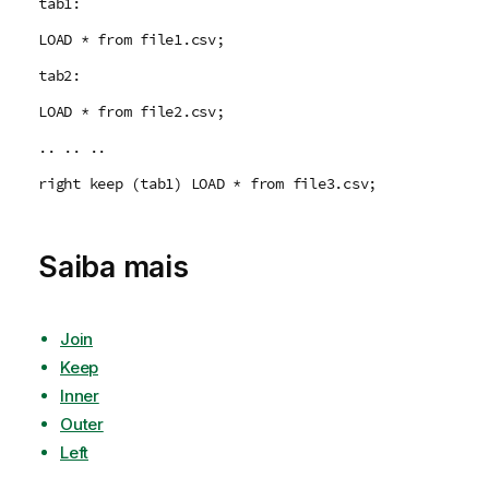
tab1:
LOAD * from file1.csv;
tab2:
LOAD * from file2.csv;
.. .. ..
right keep (tab1) LOAD * from file3.csv;
Saiba mais
Join
Keep
Inner
Outer
Left