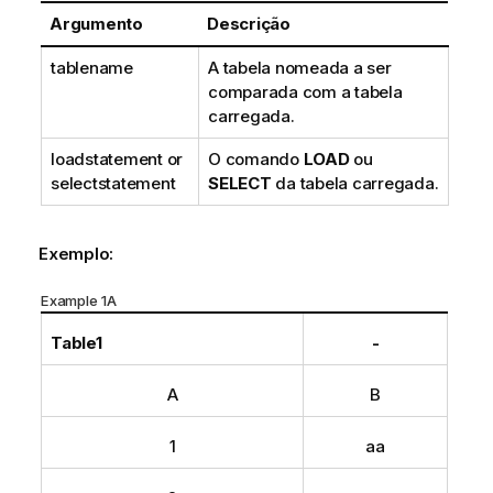
i
Argumento
Descrição
v
a
tablename
A tabela nomeada a ser
comparada com a tabela
carregada.
loadstatement
or
O comando
LOAD
ou
selectstatement
SELECT
da tabela carregada.
Exemplo:
Example 1A
Table1
-
A
B
1
aa