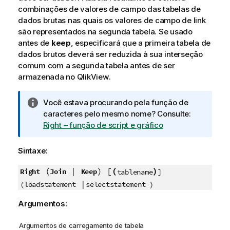
combinações de valores de campo das tabelas de
dados brutas nas quais os valores de campo de link
são representados na segunda tabela. Se usado
antes de
keep
, especificará que a primeira tabela de
dados brutos deverá ser reduzida à sua interseção
comum com a segunda tabela antes de ser
armazenada no
QlikView
.
N
Você estava procurando pela função de
o
caracteres pelo mesmo nome? Consulte:
t
Right – função de script e gráfico
a
i
Sintaxe:
n
f
(
|
) [
(
)
Right
Join
Keep
tablename
]
o
|
(loadstatement
selectstatement )
r
Argumentos:
m
a
Argumentos de carregamento de tabela
t