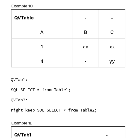
Example 1C
QVTable
-
-
A
B
C
1
aa
xx
4
-
yy
QVTab1:
SQL SELECT * from Table1;
QVTab2:
right keep SQL SELECT * from Table2;
Example 1D
QVTab1
-