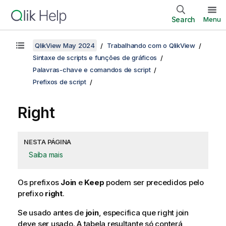
Search
Menu
QlikView May 2024
Trabalhando com o QlikView
Sintaxe de scripts e funções de gráficos
Palavras-chave e comandos de script
Prefixos de script
Right
NESTA PÁGINA
Saiba mais
Os prefixos
Join
e
Keep
podem ser precedidos pelo
prefixo
right
.
Se usado antes de
join
, especifica que right join
deve ser usado. A tabela resultante só conterá