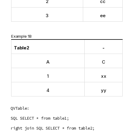
2
cc
3
ee
Example 1B
Table2
-
A
C
1
xx
4
yy
QVTable:
SQL SELECT * from table1;
right join SQL SELECT * from table2;