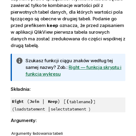
zawierać tylko te kombinacje wartości pól z
pierwotnych tabel danych, dla których wartości pola
łączącego są obecne w drugiej tabeli. Podanie go
przed prefiksem
keep
oznacza, że przed zapisaniem
w aplikacji
QlikView
pierwsza tabela surowych
danych ma zostać zredukowana do części wspólnej z
drugą tabelą.
I
Szukasz funkcji ciągu znaków według tej
n
samej nazwy? Zob.:
Right — funkcja skryptu i
f
funkcja wykresu
o
r
Składnia:
m
a
(
|
) [
(
)
Right
Join
Keep
tablename
]
c
|
(loadstatement
selectstatement )
j
Argumenty:
a
Argumenty ładowania tabeli