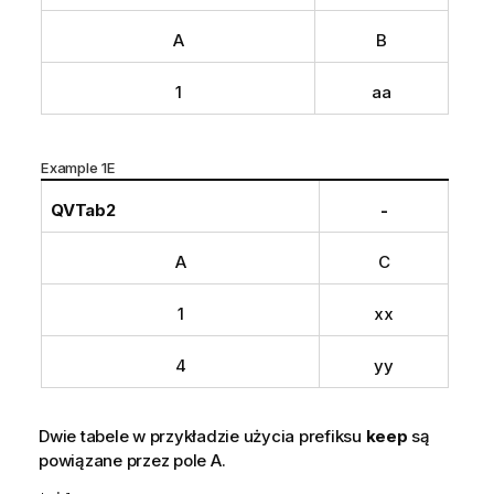
A
B
1
aa
Example 1E
QVTab2
-
A
C
1
xx
4
yy
Dwie tabele w przykładzie użycia prefiksu
keep
są
powiązane przez pole
A
.