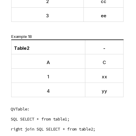
2
cc
3
ee
Example 1B
Table2
-
A
C
1
xx
4
yy
QVTable:
SQL SELECT * from table1;
right join SQL SELECT * from table2;