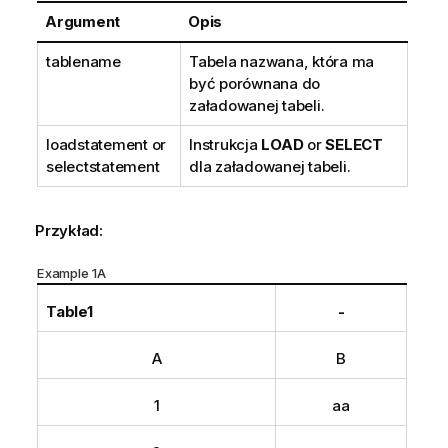
Argument
Opis
tablename
Tabela nazwana, która ma
być porównana do
załadowanej tabeli.
loadstatement
or
Instrukcja
LOAD
or
SELECT
selectstatement
dla załadowanej tabeli.
Przykład:
Example 1A
Table1
-
A
B
1
aa