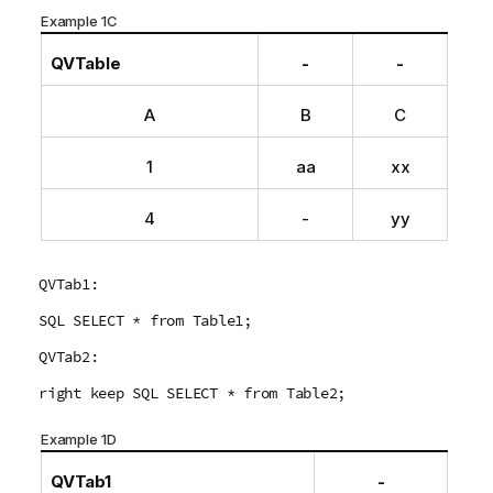
Example 1C
QVTable
-
-
A
B
C
1
aa
xx
4
-
yy
QVTab1:
SQL SELECT * from Table1;
QVTab2:
right keep SQL SELECT * from Table2;
Example 1D
QVTab1
-