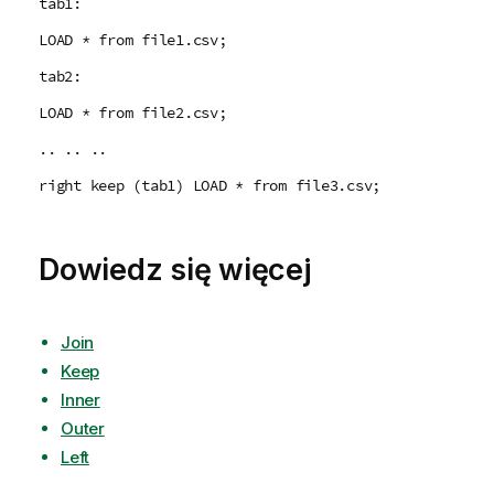
tab1:
LOAD * from file1.csv;
tab2:
LOAD * from file2.csv;
.. .. ..
right keep (tab1) LOAD * from file3.csv;
Dowiedz się więcej
Join
Keep
Inner
Outer
Left