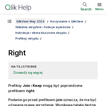
Search
Menu
QlikView May 2024
Korzystanie z QlikView
Składnia skryptów i funkcje wykresów
Instrukcje i słowa kluczowe skryptu
Prefiksy skryptu
Right
NA TEJ STRONIE
Dowiedz się więcej
Prefiksy
Join
i
Keep
mogą być poprzedzone
prefiksem
right
.
Podanie go przed prefiksem
join
oznacza, że ma być
używane prawe sprzężenie. Wynikowa tabela będzie