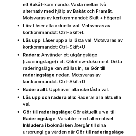
ett
Bakåt
-kommando. Växla mellan två
alternativ med hjälp av
Bakåt
och
Framåt
.
Motsvaras av kortkommandot: Skift + högerpil
Lås
: Låser alla aktuella val. Motsvaras av
kortkommandot: Ctrl+Skift+L
Lås upp
: Låser upp alla låsta val. Motsvaras av
kortkommandot: Ctrl+Skift+U
Radera
: Använder ett utgångsläge
(raderingsläge) i ett QlikView-dokument. Detta
raderingsläge kan ställas in, se
Gör till
raderingsläge
nedan. Motsvaras av
kortkommandot: Ctrl+Skift+D.
Radera allt
: Upphäver alla icke låsta val.
Lås upp och radera alla
: Raderar alla aktuella
val.
Gör till raderingsläge
: Gör aktuellt urval till
Raderingsläge
. Variabler med alternativet
Inkludera i bokmärken
återgår till sina
ursprungliga värden när
Gör till raderingsläge