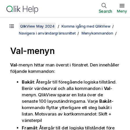
Search
Meny
QlikView May 2024
Komma igång med QlikView
Navigera i användargränssnittet
Menykommandon
Val-menyn
Val
-menyn hittar man överst i fönstret. Den innehåller
följande kommandon:
Bakåt
: Återgår till föregående logiska tillstånd.
Berör värdeurval och alla kommandon i
Val
-
menyn. QlikView sparar en lista över de
senaste 100 layoutändringarna. Varje
Bakåt
-
kommando flyttar ytterligare ett steg bakåt i
listan. Motsvaras av kortkommandot: Skift +
vänsterpil
Framåt
: Återgår till det logiska tillståndet före