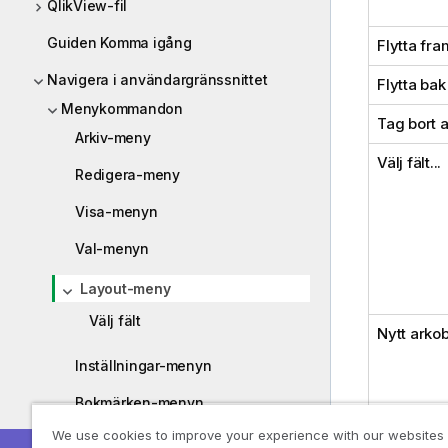
QlikView-fil
Guiden Komma igång
Flytta fra
Navigera i användargränssnittet
Flytta bak
Menykommandon
Tag bort a
Arkiv-meny
Välj fält...
Redigera-meny
Visa-menyn
Val-menyn
Layout-meny
Välj fält
Nytt arkob
Inställningar-menyn
Bokmärken-menyn
We use cookies to improve your experience with our websites
Rapportmeny