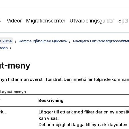
Videor
Migrationscenter
Utvärderingsguider
Spel
y 2024
Komma igång med QlikView
Navigera i användargränssnitte
ndon
ut-meny
yn hittar man överst i fönstret. Den innehåller följande komma
å Layout-menyn
v
Beskrivning
k...
Lägger till ett ark med flikar där en ny uppsä
kan visas.
Det är möjligt att lägga till nya ark i layoute