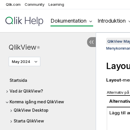
Qlik.com
Community
Learning
Dokumentation
Introduktion
QlikView Ma
QlikView
®
Menykomma
May 2024
Layo
Layout
-men
Startsida
Vad är QlikView?
Alternativ p
Alternati
Komma igång med QlikView
QlikView Desktop
Lägg till ar
Starta QlikView