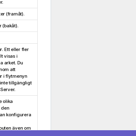
r.
ter (framåt).
r (bakåt).
r
. Ett eller fler
t visas i
a arket. Du
enom att
r
i flytmenyn
te tillgängligt
Server.
 olika
s den
an konfigurera
layouten även om
rver, under