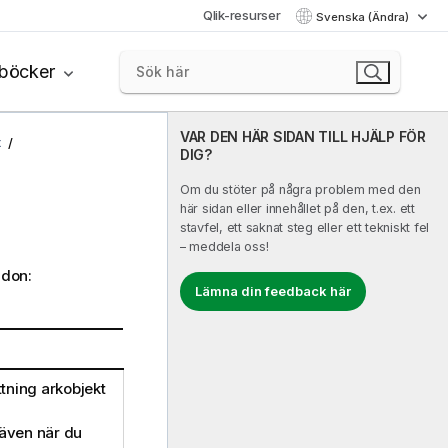
Qlik-resurser
Svenska (Ändra)
böcker
VAR DEN HÄR SIDAN TILL HJÄLP FÖR
t
DIG?
Om du stöter på några problem med den
här sidan eller innehållet på den, t.ex. ett
stavfel, ett saknat steg eller ett tekniskt fel
– meddela oss!
ndon:
Lämna din feedback här
ttning arkobjekt
n även när du