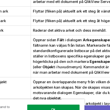
arbetar med ett dokument på QlikView Serve
m ark
Flyttar (fliken på) aktuellt ark ett steg åt väns
 ark
Flyttar (fliken på) aktuellt ark ett steg åt höge
rk
Raderar det aktiva arket och dess innehåll.
Öppnar sidan
Fält
i dialogen
Arkegenskape
fältnamn kan väljas från listan. Markerade fäl
standardkonfigurerade listboxar på det aktiv
ställer in listboxens specifika egenskaper g
högerklicka på den och markera
Egenskape
(eller
Objekt
i huvudmenyn). Kommandot är in
när man arbetar med dokument på QlikView 
jekt
Öppnar en överlappande meny från vilken de
arkobjekten kan skapas. När de skapas visa
motsvarande dialogen Egenskaper, där du k
det nya objektet.
Det är möjligt att lägga till nya arkobjekt i 
 and to
du arbetar med ett dokument på QlikView Se
Ok