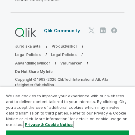
Qlik Community
Juridiska avtal
Produktvillkor
Legal Policies
Legal Policies
Användningsvillkor
Varumärken
Do Not Share My Info
Copyright © 1993-2026 QlikTech International AB. Alla
rättigheter förbehållna.
We use cookies to improve your experience with our websites
and to deliver content tailored to your interests. By clicking ‘Ok’,
Gå med i programmet Analytics
you accept the use of additional cookies which may involve
data transmission to third parties. Refer to our Privacy & Cookie
Modernization
Notice or click ‘More Information’ for details on cookie usage on
our sites.
Privacy & Cookie Notice
Modernisera utan att kompromissa med dina värdefulla
QlikView-appar med programmet för