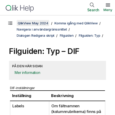
Search
Meny
QlikView May 2024
Komma igång med QlikView
Navigera i användargränssnittet
Dialogen Redigera skript
Filguiden
Filguiden: Typ
Filguiden: Typ – DIF
PÅ DEN HÄR SIDAN
Mer information
DIF-inställningar
Inställning
Beskrivning
Labels
Om fältnamnen
(kolumnrubrikerna) finns på