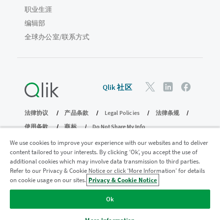
职业生涯
编辑部
全球办公室/联系方式
Qlik 社区
法律协议
产品条款
Legal Policies
法律条规
使用条款
商标
Do Not Share My Info
版权所有 © 1993-2026 QlikTech International AB。保留所有权利。
We use cookies to improve your experience with our websites and to deliver
content tailored to your interests. By clicking ‘Ok’, you accept the use of
additional cookies which may involve data transmission to third parties.
Refer to our Privacy & Cookie Notice or click ‘More Information’ for details
加入分析现代化计划
on cookie usage on our sites.
Privacy & Cookie Notice
使用分析现代化计划实现现代化，同时不损害您宝贵的
Ok
QlikView 应用程序。
单击此处
了解更多信息或联系：
ampquestions@qlik.com