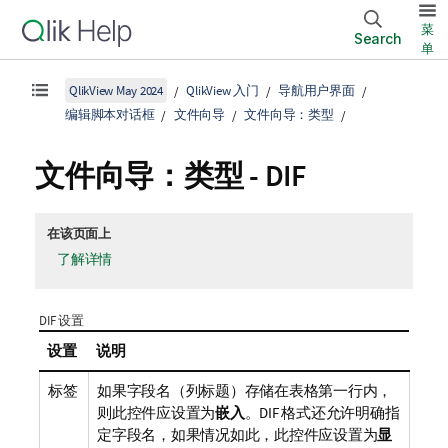
菜
Search
单
QlikView May 2024
QlikView 入门
导航用户界面
编辑脚本对话框
文件向导
文件向导：类型
文件向导：类型 - DIF
在该页面上
了解详情
DIF 设置
设置
说明
标签
如果字段名（列标题）存储在表格第一行内，
则此控件应设置为
嵌入
。DIF 格式还允许明确指
定字段名，如果情况如此，此控件应设置为
显