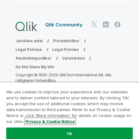
Qlik Community
Juridiska avtal
Produktvillkor
Legal Policies
Legal Policies
Användningsvillkor
Varumärken
Do Not Share My Info
Copyright © 1993-2026 QlikTech International AB. Alla
rättigheter förbehållna.
We use cookies to improve your experience with our websites
and to deliver content tailored to your interests. By clicking ‘Ok’,
Gå med i programmet Analytics
you accept the use of additional cookies which may involve
data transmission to third parties. Refer to our Privacy & Cookie
Modernization
Notice or click ‘More Information’ for details on cookie usage on
our sites.
Privacy & Cookie Notice
Modernisera utan att kompromissa med dina värdefulla
QlikView-appar med programmet för
Ok
analysmodernisering.
Klicka här
för mer information eller