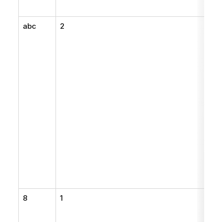
abc
2
8
1