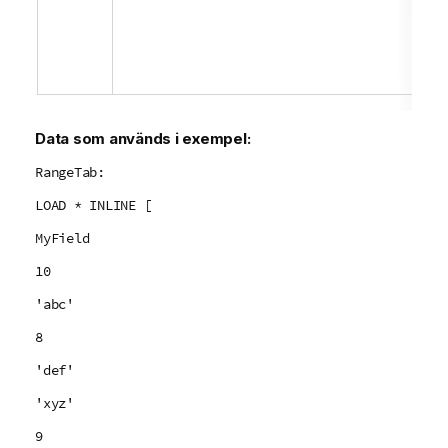
Data som används i exempel:
RangeTab:
LOAD * INLINE [
MyField
10
'abc'
8
'def'
'xyz'
9