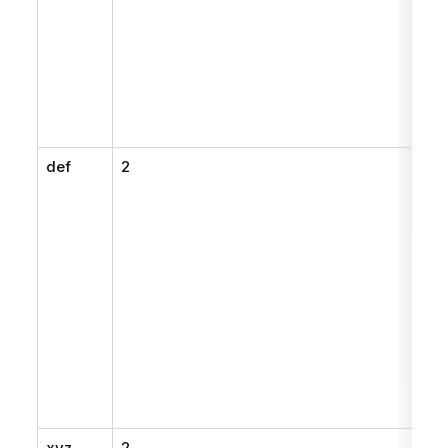
def
2
xyz
2