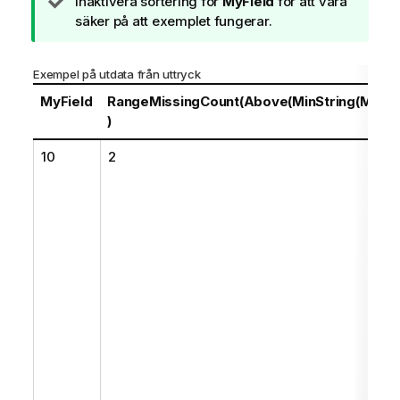
A
Inaktivera sortering för
MyField
för att vara
n
säker på att exemplet fungerar.
t
e
Exempel på utdata från uttryck
c
k
MyField
RangeMissingCount(Above(MinString(MyFiel
n
)
i
10
2
n
g
o
m
t
i
p
s