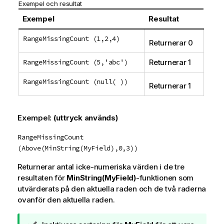
Exempel och resultat
Exempel
Resultat
RangeMissingCount (1,2,4)
Returnerar 0
RangeMissingCount (5,'abc')
Returnerar 1
RangeMissingCount (null( ))
Returnerar 1
Exempel:
(uttryck används)
RangeMissingCount
(Above(MinString(MyField),0,3))
Returnerar antal icke-numeriska värden i de tre
resultaten för
MinString(MyField)
-funktionen som
utvärderats på den aktuella raden och de två raderna
ovanför den aktuella raden.