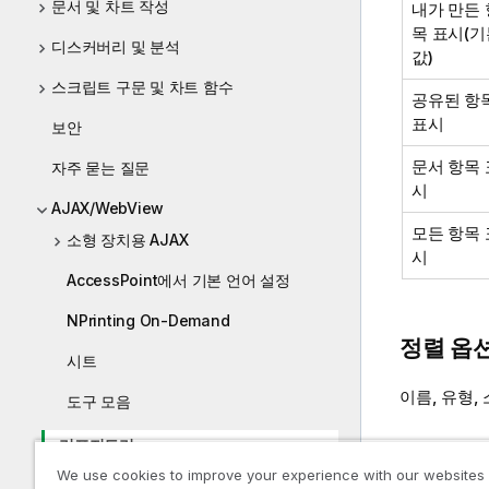
문서 및 차트 작성
내가 만든 
목 표시(기
디스커버리 및 분석
값)
스크립트 구문 및 차트 함수
공유된 항
표시
보안
문서 항목 
자주 묻는 질문
시
AJAX/WebView
모든 항목 
소형 장치용 AJAX
시
AccessPoint에서 기본 언어 설정
NPrinting On-Demand
정렬 옵션
시트
이름, 유형,
도구 모음
리포지토리
개체
We use cookies to improve your experience with our websites
목록 상자 - AJAX/Webview