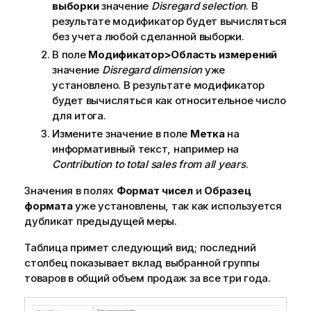
выборки
значение
Disregard selection
. В
результате модификатор будет вычисляться
без учета любой сделанной выборки.
В поле
Модификатор>Область измерений
значение
Disregard dimension
уже
установлено. В результате модификатор
будет вычисляться как относительное число
для итога.
Измените значение в поле
Метка
на
информативный текст, например на
Contribution to total sales from all years
.
Значения в полях
Формат чисел
и
Образец
формата
уже установлены, так как используется
дубликат предыдущей меры.
Таблица примет следующий вид; последний
столбец показывает вклад выбранной группы
товаров в общий объем продаж за все три года.