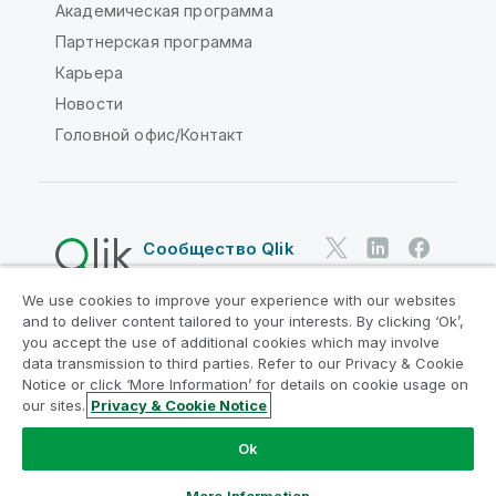
Академическая программа
Партнерская программа
Карьера
Новости
Головной офис/Контакт
Сообщество Qlik
We use cookies to improve your experience with our websites
Юридические соглашения
and to deliver content tailored to your interests. By clicking ‘Ok’,
Условия использования продуктов
you accept the use of additional cookies which may involve
data transmission to third parties. Refer to our Privacy & Cookie
Legal Policies
Юридические положения
Notice or click ‘More Information’ for details on cookie usage on
Условия использования
Товарные знаки
our sites.
Privacy & Cookie Notice
Do Not Share My Info
Ok
© QlikTech International AB, 1993-2026. Все права
защищены.