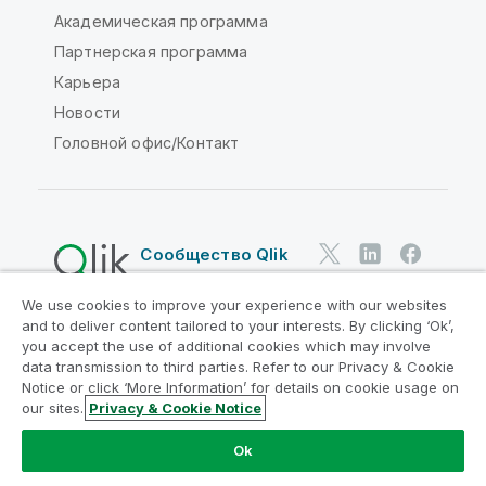
Академическая программа
Партнерская программа
Карьера
Новости
Головной офис/Контакт
Сообщество Qlik
We use cookies to improve your experience with our websites
Юридические соглашения
and to deliver content tailored to your interests. By clicking ‘Ok’,
Условия использования продуктов
you accept the use of additional cookies which may involve
data transmission to third parties. Refer to our Privacy & Cookie
Legal Policies
Юридические положения
Notice or click ‘More Information’ for details on cookie usage on
Условия использования
Товарные знаки
our sites.
Privacy & Cookie Notice
Do Not Share My Info
Ok
© QlikTech International AB, 1993-2026. Все права
защищены.