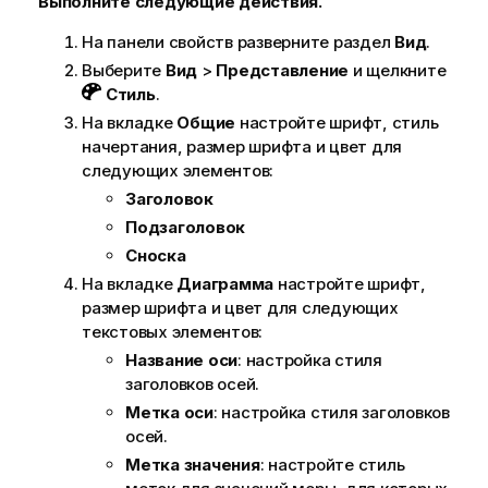
Выполните следующие действия.
На панели свойств разверните раздел
Вид
.
Выберите
Вид
>
Представление
и щелкните
Стиль
.
На вкладке
Общие
настройте шрифт, стиль
начертания, размер шрифта и цвет для
следующих элементов:
Заголовок
Подзаголовок
Сноска
На вкладке
Диаграмма
настройте шрифт,
размер шрифта и цвет для следующих
текстовых элементов:
Название оси
: настройка стиля
заголовков осей.
Метка оси
: настройка стиля заголовков
осей.
Метка значения
: настройте стиль