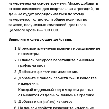
е
измерением на основе времени. Можно добавить
к
второе измерение для квартальных агрегаций, но
и
данные будут упорядочиваться по этому
н
измерению, только если общее количество
ф
заказов, полученных компанией, достигло
о
целевого уровня — 100 000.
р
м
Выполните следующие действия.
а
В режиме изменения включите расширенные
ц
параметры.
и
С панели ресурсов перетащите линейный
и
график на лист.
Добавьте
как измерение.
Quarter
Добавьте с панели свойств
в качестве
Year
измерения.
Каждый отдельный год в модели данных
становится отдельной линией на графике.
Добавьте
как меру.
Sum(Sales)
На панели свойств разверните измерение