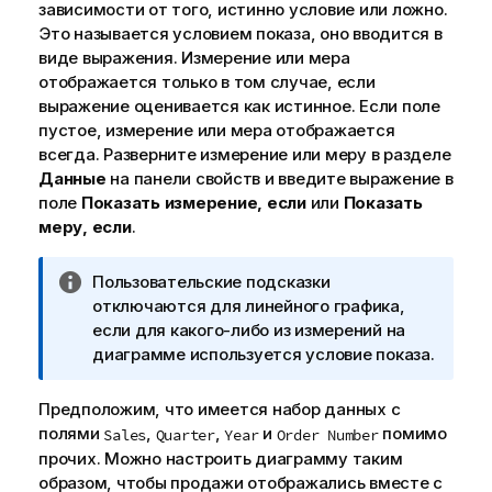
зависимости от того, истинно условие или ложно.
Это называется условием показа, оно вводится в
виде выражения. Измерение или мера
отображается только в том случае, если
выражение оценивается как истинное. Если поле
пустое, измерение или мера отображается
всегда. Разверните измерение или меру в разделе
Данные
на панели свойств и введите выражение в
поле
Показать измерение, если
или
Показать
меру, если
.
П
Пользовательские подсказки
р
отключаются для линейного графика,
и
если для какого-либо из измерений на
м
диаграмме используется условие показа.
е
ч
Предположим, что имеется набор данных с
а
полями
,
,
и
помимо
Sales
Quarter
Year
Order Number
н
прочих. Можно настроить диаграмму таким
и
образом, чтобы продажи отображались вместе с