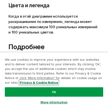
Цвета и легенда
Когда в этой диаграмме используется
раскрашивание по измерению, легенда может
содержать максимум 100 уникальных измерений
и 100 уникальных цветов.
Подробнее
We use cookies to improve your experience with our websites
Как интерпретировать линейные графики
and to deliver content tailored to your interests. By clicking ‘Ok’,
Как создавать прогнозы на основе временных
you accept the use of additional cookies which may involve
data transmission to third parties. Refer to our Privacy & Cookie
рядов в Qlik Cloud?
Notice or click ‘More Information’ for details on cookie usage on
our sites.
Privacy & Cookie Notice
Ok
Помогла ли вам эта страница?
More Information